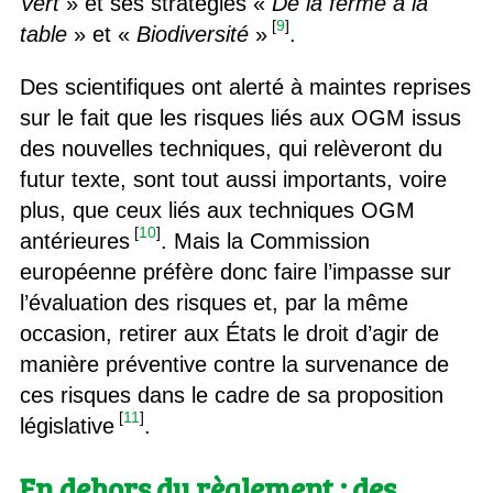
Vert
» et ses stratégies «
De la ferme à la
[
9
]
table
» et «
Biodiversité
»
.
Des scientifiques ont alerté à maintes reprises
sur le fait que les risques liés aux OGM issus
des nouvelles techniques, qui relèveront du
futur texte, sont tout aussi importants, voire
plus, que ceux liés aux techniques OGM
[
10
]
antérieures
. Mais la Commission
européenne préfère donc faire l’impasse sur
l’évaluation des risques et, par la même
occasion, retirer aux États le droit d’agir de
manière préventive contre la survenance de
ces risques dans le cadre de sa proposition
[
11
]
législative
.
En dehors du règlement : des