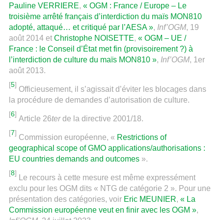
Pauline VERRIERE
,
« OGM : France / Europe – Le
troisième arrêté français d’interdiction du maïs MON810
adopté, attaqué… et critiqué par l’AESA »
,
Inf’OGM
, 19
août 2014 et
Christophe NOISETTE
,
« OGM – UE /
France : le Conseil d’État met fin (provisoirement ?) à
l’interdiction de culture du maïs MON810 »
,
Inf’OGM
, 1er
août 2013.
[
5
]
Officieusement, il s’agissait d’éviter les blocages dans
la procédure de demandes d’autorisation de culture.
[
6
]
Article 26
ter
de la directive 2001/18.
[
7
]
Commission européenne, «
Restrictions of
geographical scope of GMO applications/authorisations :
EU countries demands and outcomes
».
[
8
]
Le recours à cette mesure est même expressément
exclu pour les OGM dits « NTG de catégorie 2 ». Pour une
présentation des catégories, voir
Eric MEUNIER
,
« La
Commission européenne veut en finir avec les OGM »
,