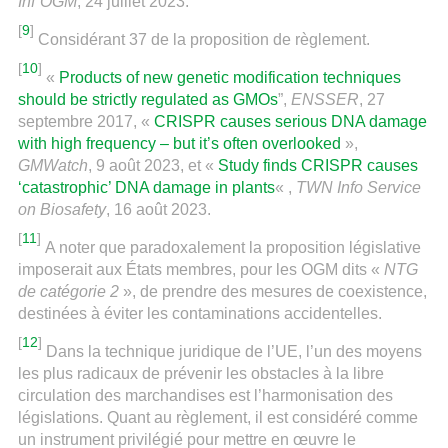
Inf’OGM
, 24 juillet 2023.
[
9
]
Considérant 37 de la proposition de règlement.
[
10
]
«
Products of new genetic modification techniques
should be strictly regulated as GMOs
”,
ENSSER
, 27
septembre 2017, «
CRISPR causes serious DNA damage
with high frequency – but it’s often overlooked
»,
GMWatch
, 9 août 2023, et «
Study finds CRISPR causes
‘catastrophic’ DNA damage in plants
« ,
TWN Info Service
on Biosafety
, 16 août 2023.
[
11
]
A noter que paradoxalement la proposition législative
imposerait aux États membres, pour les OGM dits «
NTG
de catégorie 2
», de prendre des mesures de coexistence,
destinées à éviter les contaminations accidentelles.
[
12
]
Dans la technique juridique de l’UE, l’un des moyens
les plus radicaux de prévenir les obstacles à la libre
circulation des marchandises est l’harmonisation des
législations. Quant au règlement, il est considéré comme
un instrument privilégié pour mettre en œuvre le