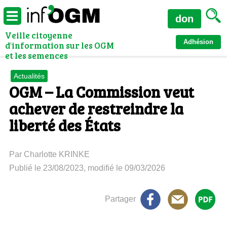
don
Veille citoyenne
Adhésion
d'information sur les OGM
et les semences
Actualités
OGM – La Commission veut
achever de restreindre la
liberté des États
Par Charlotte KRINKE
Publié le 23/08/2023, modifié le 09/03/2026
Partager