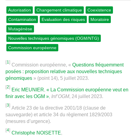
Autorisation
Changement climatique
Coexistence
Contamination
Evaluation des risques
Moratoire
Mutagénèse
Nouvelles techniques génomiques (OGM/NTG)
Commission européenne
[
1
]
Commission européenne, «
Questions fréquemment
posées : proposition relative aux nouvelles techniques
génomiques
» (point 14), 5 juillet 2023.
[
2
]
Eric MEUNIER
,
« La Commission européenne veut en
finir avec les OGM »
,
Inf’OGM
, 24 juillet 2023.
[
3
]
Article 23 de la directive 2001/18 (clause de
sauvegarde) et article 34 du règlement 1829/2003
(mesures d’urgence).
[
4
]
Christophe NOISETTE
,