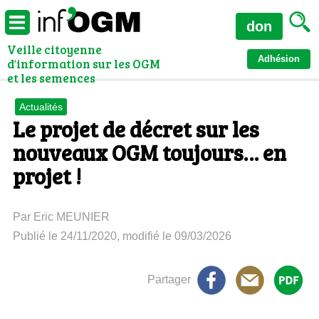
don
Veille citoyenne
Adhésion
d'information sur les OGM
et les semences
Actualités
Le projet de décret sur les
nouveaux OGM toujours… en
projet !
Par Eric MEUNIER
Publié le 24/11/2020, modifié le 09/03/2026
Partager