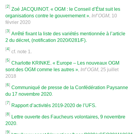
[
2
]
Zoé JACQUINOT
,
« OGM : le Conseil d’État suit les
organisations contre le gouvernement »
,
Inf’OGM
, 10
février 2020
[
3
]
Arrêté fixant la liste des variétés mentionnée à l’article
2 du décret, (notification 2020/0281/F).
[
4
]
cf. note 1.
[
5
]
Charlotte KRINKE
,
« Europe – Les nouveaux OGM
sont des OGM comme les autres »
,
Inf’OGM
, 25 juillet
2018
[
6
]
Communiqué de presse de la Confédération Paysanne
du 17 novembre 2020
.
[
7
]
Rapport d’activités 2019-2020 de l’UFS.
[
8
]
Lettre ouverte des Faucheurs volontaires, 9 novembre
2020
.
[
9
]