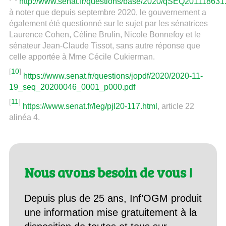
http://www.senat.fr/questions/base/2020/qSEQ201118631
à noter que depuis septembre 2020, le gouvernement a
également été questionné sur le sujet par les sénatrices
Laurence Cohen, Céline Brulin, Nicole Bonnefoy et le
sénateur Jean-Claude Tissot, sans autre réponse que
celle apportée à Mme Cécile Cukierman.
[
10
]
https://www.senat.fr/questions/jopdf/2020/2020-11-
19_seq_20200046_0001_p000.pdf
[
11
]
https://www.senat.fr/leg/pjl20-117.html
, article 22
alinéa 4.
Nous avons besoin de vous !
Depuis plus de 25 ans, Inf’OGM produit
une information mise gratuitement à la