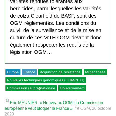
variétés rendues tolérantes aux
herbicides, parmi lesquelles les variétés
de colza Clearfield de BASF, sont des
OGM réglementés. Les conditions du
suivi, de la surveillance et de la mise en
culture de ces VrTH OGM devront donc
également respecter les requis de la
législation OGM…
Europe
France
Acquisition de résistance
Mutagénèse
Nouvelles techniques génomiques (OGM/NTG)
Commission (supra)nationale
Gouvernement
[
1
]
Eric MEUNIER
,
« Nouveaux OGM : la Commission
européenne veut bloquer la France »
,
Inf’OGM
, 20 octobre
2020