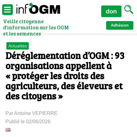
don
Veille citoyenne
Adhésion
d'information sur les OGM
et les semences
Actualités
Déréglementation d’OGM : 93
organisations appellent à
« protéger les droits des
agriculteurs, des éleveurs et
des citoyens »
Par Antoine VEPIERRE
Publié le 02/06/2026