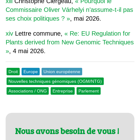
xiii
Christophe Clergeau,
« Pourquoi le
Commissaire Oliver Várhelyi n’assume-t-il pas
ses choix politiques ? »
, mai 2026.
xiv
Lettre commune,
« Re: EU Regulation for
Plants derived from New Genomic Techniques
»
, 4 mai 2026.
Droit
Europe
Union européenne
Nouvelles techniques génomiques (OGM/NTG)
Associations / ONG
Entreprise
Parlement
Nous avons besoin de vous !