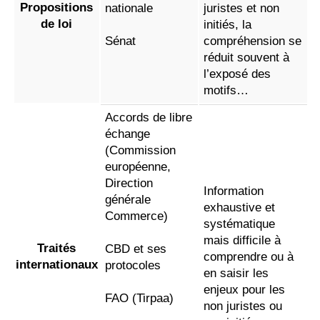
Propositions
nationale
juristes et non
de loi
initiés, la
Sénat
compréhension se
réduit souvent à
l’exposé des
motifs…
Accords de libre
échange
(Commission
européenne,
Direction
Information
générale
exhaustive et
Commerce)
systématique
mais difficile à
Traités
CBD et ses
comprendre ou à
internationaux
protocoles
en saisir les
enjeux pour les
FAO (Tirpaa)
non juristes ou