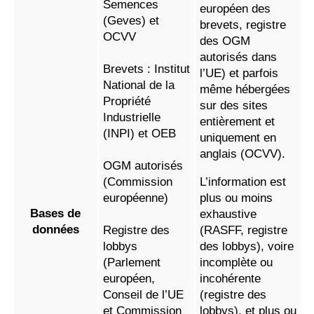
Semences
européen des
(Geves) et
brevets, registre
OCVV
des OGM
autorisés dans
Brevets : Institut
l’UE) et parfois
National de la
même hébergées
Propriété
sur des sites
Industrielle
entièrement et
(INPI) et OEB
uniquement en
anglais (OCVV).
OGM autorisés
(Commission
L’information est
européenne)
plus ou moins
Bases de
exhaustive
données
Registre des
(RASFF, registre
lobbys
des lobbys), voire
(Parlement
incomplète ou
européen,
incohérente
Conseil de l’UE
(registre des
et Commission
lobbys), et plus ou