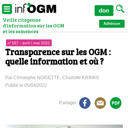
don
Veille citoyenne
Adhésion
d'information sur les OGM
et les semences
n°167 - avril / mai 2022
Transparence sur les OGM :
quelle information et où ?
Par Christophe NOISETTE, Charlotte KRINKE
Publié le 05/04/2022
Partager