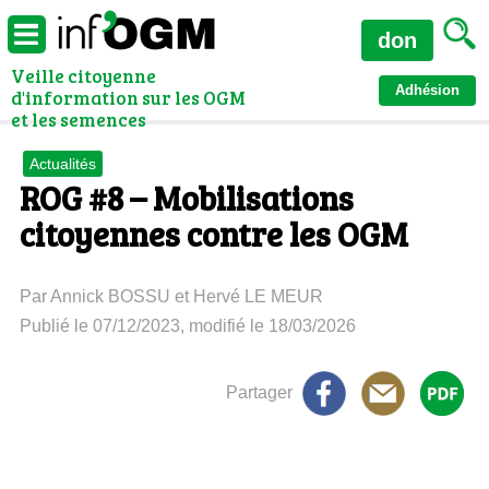
don
Veille citoyenne
Adhésion
d'information sur les OGM
et les semences
Actualités
ROG #8 – Mobilisations
citoyennes contre les OGM
Par Annick BOSSU et Hervé LE MEUR
Publié le 07/12/2023, modifié le 18/03/2026
Partager