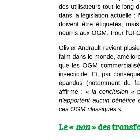
des utilisateurs tout le long 
dans la législation actuelle :
doivent être étiquetés, mai
nourris aux OGM. Pour l’UFC-
Olivier Andrault revient plusi
faim dans le monde, améliorer 
que les OGM commercialisés 
insecticide. Et, par conséq
épandus (notamment du fait
affirme : «
la conclusion
« p
n’apportent aucun bénéfice e
ces OGM classiques
».
Le «
non
» de
s transf