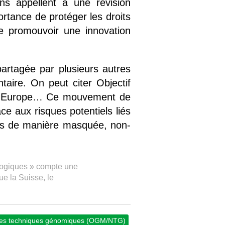
ons appellent à une révision
portance de protéger les droits
de promouvoir une innovation
artagée par plusieurs autres
taire. On peut citer Objectif
OAM Europe… Ce mouvement de
ce aux risques potentiels liés
sés de manière masquée, non-
ologiques » compte une
ue la Suisse, le
les techniques génomiques (OGM/NTG)