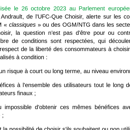
isée le 26 octobre 2023 au Parlement européen 
r Andrault, de l’UFC-Que Choisir, alerte sur les
M «
classiqu
e
s
» ou des OGM/NTG dans les secteur
isir, la question n’est pas d’être pour ou con
mbre de conditions sont respectées, qui décou
 respect de la liberté des consommateurs à choisir
isés à condition :
un risque à court ou long terme, au niveau environ
éfices à l’ensemble des utilisateurs tout le long 
teurs finaux ;
le ou impossible d’obtenir ces mêmes bénéfices a
 ;
 la possibilité de choisir s’ils souhaitent ou non u