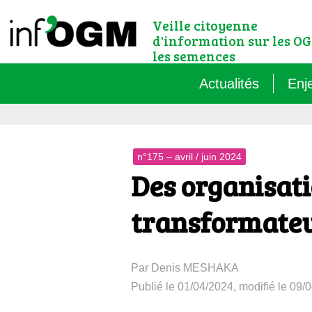
Veille citoyenne
d'information sur les OG
les semences
Actualités
Enj
Qu’
n°175 – avril / juin 2024
Règ
Des organisat
Le 
transformateu
Que
Par Denis MESHAKA
Que
Publié le 01/04/2024, modifié le 09/