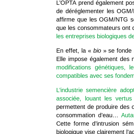
L’OPTA prend également posi
de déréglementer les OGM/NT
affirme que les OGM/NTG sont
que les consommateurs ont d
les entreprises biologiques de
En effet, la «
bio
» se fonde 
Elle impose également des no
modifications génétiques, l
compatibles avec ses fonde
L’industrie semencière ado
associée, louant les vertu
permettent de produire des o
consommation d’eau…
Auta
Cette forme d’intrusion séma
biologique vise clairement l