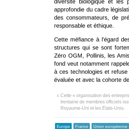
diversité biologique et les
approfondie du cadre législati
des consommateurs, de prése
responsable et éthique.
Cette méfiance à l’égard de
structures qui se sont forte
Zéro OGM, Pollinis, les Am
fond veut notamment rappeler 
à ces technologies et refus
évaluée et avec la cohorte d
Cette « organisation des entrepr
1.
trentaine de membres officiels is
Royaume-Uni et les États-Unis.
Europe
France
Union européenne