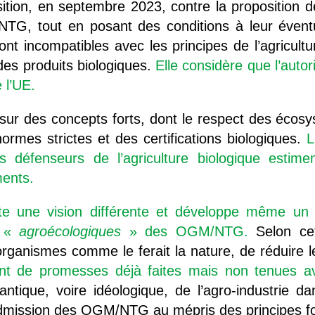
tion, en septembre 2023, contre la proposition
G, tout en posant des conditions à leur éventue
 incompatibles avec les principes de l’agricultur
es produits biologiques.
Elle considère que l’aut
 l’UE.
sur des concepts forts, dont le respect des écos
rmes strictes et des certifications biologiques.
L
es défenseurs de l’agriculture biologique esti
ments.
pte une vision différente et développe même un 
s «
agroécologiques
» des OGM/NTG.
Selon cet
rganismes comme le ferait la nature, de réduire le
nt de promesses déjà faites mais non tenues a
ntique, voire idéologique, de l’agro-industrie da
’admission des OGM/NTG au mépris des principes fo