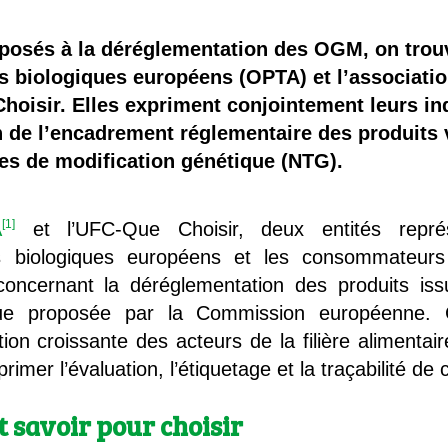
 brevets sur le vivant
posés à la déréglementation des OGM, on trou
y a semence…. et semence
s biologiques européens (OPTA) et l’associatio
oisir. Elles
expriment conjointement leurs inq
ls sont les avantages et les inconvénients des OGM ?
n de l’encadrement réglementaire des produits
es de modification génétique (NTG).
1
A
et l’UFC-Que Choisir, deux entités représ
s biologiques européens et les consommateurs 
ncernant la déréglementation des produits iss
ue proposée par la Commission européenne. Ce
on croissante des acteurs de la filière alimentair
primer l’évaluation, l’étiquetage et la traçabilité
 savoir pour choisir