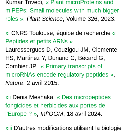
Kumar Trivedi,
« Plant microProteins and
miPEPs: Small molecules with much bigger
roles »
,
Plant Science
, Volume 326, 2023.
xi
CNRS Toulouse, équipe de recherche
«
Peptides et petits ARNs »
.
Lauressergues D, Couzigou JM, Clemente
HS, Martinez Y, Dunand C, Bécard G,
Combier JP.,
« Primary transcripts of
microRNAs encode regulatory peptides »
,
Nature
, 2 avril 2015.
xii
Denis Meshaka,
« Des micropeptides
fongicides et herbicides aux portes de
l’Europe ? »
,
Inf’OGM
, 18 avril 2024.
xiii
D’autres modifications utilisant la biologie