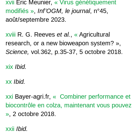
xvii
Eric Meunier,
« Virus génétiquement
modifiés »
,
Inf’OGM, le journal
, n°45,
août/septembre 2023.
xviii
R. G. Reeves
et al.
,
«
Agricultural
research, or a new bioweapon system? »,
Science,
vol.
362, p.
35-37, 5 octobre
2018.
xix
Ibid.
xx
Ibid.
xxi
Bayer-agri.fr,
« Combiner performance et
biocontrôle en colza, maintenant vous pouvez
»
, 2 octobre 2018.
xxii
Ibid.