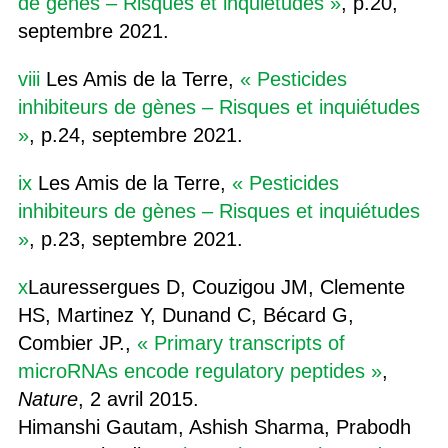
de gènes – Risques et inquiétudes »
, p.20,
septembre 2021.
viii
Les Amis de la Terre,
« Pesticides
inhibiteurs de gènes – Risques et inquiétudes
»
, p.24, septembre 2021.
ix
Les Amis de la Terre,
« Pesticides
inhibiteurs de gènes – Risques et inquiétudes
»
, p.23, septembre 2021.
x
Lauressergues D, Couzigou JM, Clemente
HS, Martinez Y, Dunand C, Bécard G,
Combier JP.,
« Primary transcripts of
microRNAs encode regulatory peptides »
,
Nature
, 2 avril 2015.
Himanshi Gautam, Ashish Sharma, Prabodh