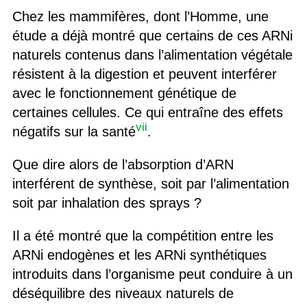
Chez
les mammifères, dont l’
H
omme,
une
étude a déjà montré
que
c
ertains de ces ARNi
naturels
contenus dans
l’alimentation végétale
résistent à la digestio
n et peuvent
interférer
avec le fonctionnement génétique de
certaines
cellules
. Ce qui entraîne
des effets
vii
négati
f
s
sur la santé
.
Que dire alors de l’absorption d’ARN
interférent de synthèse,
soit par l’alimentation
soit par inhalation des sprays
?
I
l
a
été montré que la compétition entre les
ARNi endogènes et les ARNi synthétiques
introduits dans l’organisme peut conduire à un
déséquilibre des niveaux naturels de