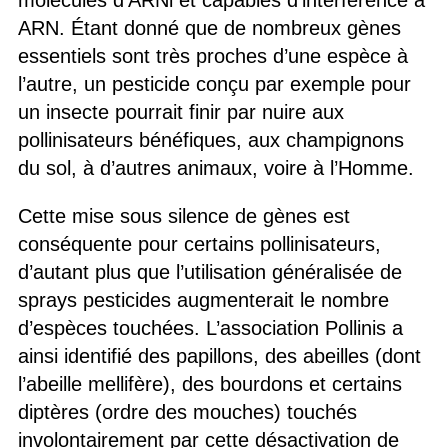
molécules d’ARNi et capables d’interférence à
ARN.
Étant donné que de nombreux gènes
essentiels sont très proche
s
d’une espèce à
l’autre
, un pesticide conçu
par exemple
pour
un insecte pourrait finir par nuire aux
pollinisateurs bénéfiques, aux
champignons
du sol,
à d’autres animaux,
voire à l’
H
omme
.
C
e
tte mise sous silence de gènes
est
conséquent
e
pour
certains
pollinisateurs
,
d’autant plus que l’utilisation généralisée de
sprays pesticides augmenterait le nombre
d’espèces touchées
. L’association Pollinis a
ainsi identifié
des papillons, des abeilles (dont
l’abeille mellifère), des bourdons et certains
diptères (
o
rdre des mouches)
touchés
involontairement par cette
désactivation
de