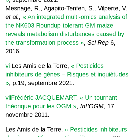
Mesnage, R., Agapito-Tenfen, S., Vilperte, V.
et al.,
« An integrated multi-omics analysis of
the NK603 Roundup-tolerant GM maize
reveals metabolism disturbances caused by
the transformation process »
,
Sci Rep
6,
2016.
vi
Les Amis de la Terre,
« Pesticides
inhibiteurs de gènes – Risques et inquiétudes
»
, p.19, septembre 2021.
vii
Frédéric JACQUEMART
,
« Un tournant
théorique pour les OGM »
,
Inf’OGM
, 17
novembre 2011.
Les Amis de la Terre,
« Pesticides inhibiteurs