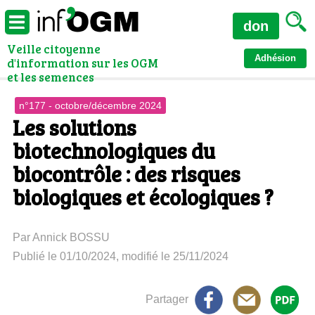
don
Veille citoyenne
Adhésion
d'information sur les OGM
et les semences
n°177 - octobre/décembre 2024
Les solutions
biotechnologiques du
biocontrôle : des risques
biologiques et écologiques ?
Par Annick BOSSU
Publié le 01/10/2024, modifié le 25/11/2024
Partager