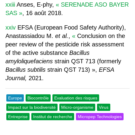
xxiii
Anses, E-phy,
« SERENADE ASO BAYER
SAS »
, 16 août 2018.
xxiv
EFSA (European Food Safety Authority)
,
Anastassiadou M.
et al.
,
«
Conclusion on the
peer review of the pesticide risk assessment
of the active substance
Bacillus
amyloliquefaciens
strain QST 713 (formerly
Bacillus subtilis
strain QST 713) »,
EFSA
Journal,
2021.
Europe
Biocontrôle
Evaluation des risques
Impact sur la biodiversité
Micro-organisme
Virus
Entreprise
Institut de recherche
Micropep Technologies