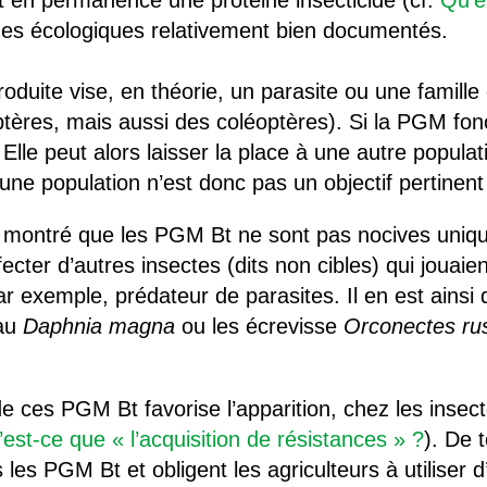
nt en permanence une protéine insecticide (cf.
Qu’e
s écologiques relativement bien documentés.
produite vise, en théorie, un parasite ou une famill
optères, mais aussi des coléoptères). Si la PGM fon
 Elle peut alors laisser la place à une autre popula
’une population n’est donc pas un objectif pertinent
t montré que les PGM Bt ne sont pas nocives uniq
ecter d’autres insectes (dits non cibles) qui jouaien
ar exemple, prédateur de parasites. Il en est ainsi 
eau
Daphnia magna
ou les écrevisse
Orconectes rus
u de ces PGM Bt favorise l’apparition, chez les insec
est-ce que « l’acquisition de résistances » ?
). De 
les PGM Bt et obligent les agriculteurs à utiliser