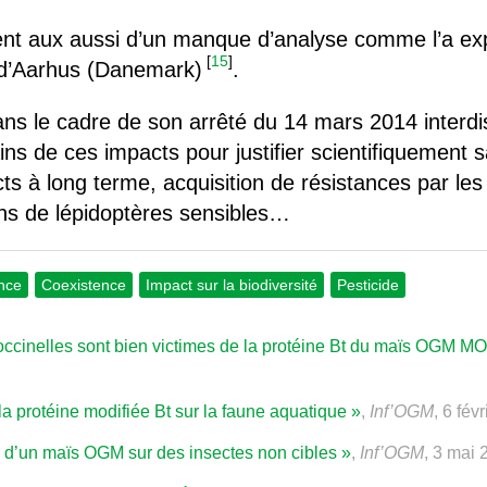
rent aux aussi d’un manque d’analyse comme l’a exp
[
15
]
é d’Aarhus (Danemark)
.
dans le cadre de son arrêté du 14 mars 2014 interdi
s de ces impacts pour justifier scientifiquement s
cts à long terme, acquisition de résistances par le
ons de lépidoptères sensibles…
ance
Coexistence
Impact sur la biodiversité
Pesticide
coccinelles sont bien victimes de la protéine Bt du maïs OGM 
a protéine modifiée Bt sur la faune aquatique »
,
Inf’OGM
, 6 fév
l d’un maïs OGM sur des insectes non cibles »
,
Inf’OGM
, 3 mai