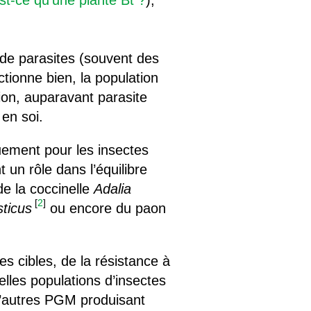
st-ce qu’une plante Bt ?
),
e de parasites (souvent des
ctionne bien, la population
tion, auparavant parasite
 en soi.
uement pour les insectes
t un rôle dans l’équilibre
de la coccinelle
Adalia
[
2
]
ticus
ou encore du paon
tes cibles, de la résistance à
telles populations d’insectes
 d’autres PGM produisant