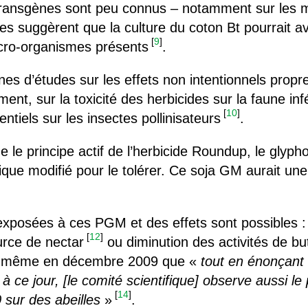
 transgènes sont peu connus – notamment sur les m
s suggèrent que la culture du coton Bt pourrait avoi
[
9
]
micro-organismes présents
.
cunes d’études sur les effets non intentionnels prop
ent, sur la toxicité des herbicides sur la faune inf
[
10
]
entiels sur les insectes pollinisateurs
.
ue le principe actif de l’herbicide Roundup, le glyph
ique modifié pour le tolérer. Ce soja GM aurait un
exposées à ces PGM et des effets sont possibles :
[
12
]
urce de nectar
ou diminution des activités de bu
lui-même en décembre 2009 que «
tout en énonçant 
à ce jour, [le comité scientifique] observe aussi le
[
14
]
sur des abeilles
»
.