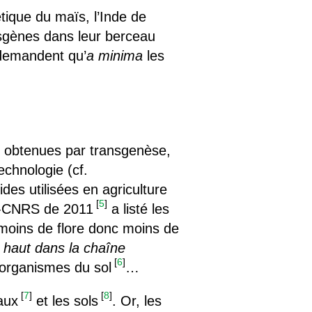
tique du maïs, l’Inde de
nsgènes dans leur berceau
s demandent qu’
a minima
les
ent obtenues par transgenèse,
echnologie (cf.
des utilisées en agriculture
[
5
]
ra-CNRS de 2011
a listé les
é (moins de flore donc moins de
s haut dans la chaîne
[
6
]
-organismes du sol
…
[
7
]
[
8
]
aux
et les sols
. Or, les