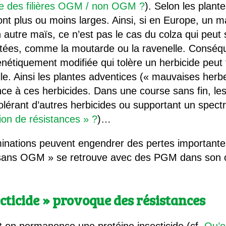
ce des filières OGM / non OGM ?
). Selon les plante
ont plus ou moins larges. Ainsi, si en Europe, un 
 autre maïs, ce n’est pas le cas du colza qui peut 
ées, comme la moutarde ou la ravenelle. Conséq
nétiquement modifiée qui tolère un herbicide peut 
le. Ainsi les plantes adventices (« mauvaises herb
ce à ces herbicides. Dans une course sans fin, les
érant d’autres herbicides ou supportant un spectre
tion de résistances » ?
)…
nations peuvent engendrer des pertes importantes
 « sans OGM » se retrouve avec des PGM dans son 
cticide » provoque des résistances