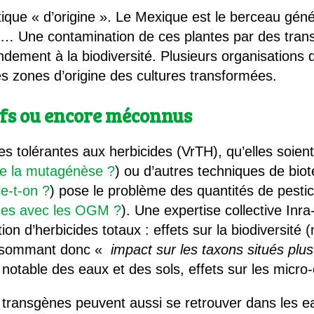
ique « d’origine ». Le Mexique est le berceau géné
za… Une contamination de ces plantes par des tra
andement à la biodiversité. Plusieurs organisation
es zones d’origine des cultures transformées.
tifs ou encore méconnus
dues tolérantes aux herbicides (VrTH), qu’elles soi
ue la mutagénèse ?
) ou d’autres techniques de biot
le-t-on ?
) pose le problème des quantités de pestici
ides avec les OGM ?
). Une expertise collective In
tion d’herbicides totaux : effets sur la biodiversit
onsommant donc «
impact sur les taxons situés plu
notable des eaux et des sols, effets sur les micro
 transgènes peuvent aussi se retrouver dans les e