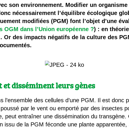
 brevets sur le vivant
avec son environnement. Modifier un organisme 
donc nécessairement l’équilibre écologique glo
y a semence…. et semence
quement modifiées (PGM) font l’objet d’une éval
es OGM dans l’Union européenne ?
) : en théori
ls sont les avantages et les inconvénients des OGM ?
 Or des impacts négatifs de la culture des PGM 
documentés.
t et disséminent leurs gènes
s l’ensemble des cellules d’une PGM. Il est donc 
 poussé par le vent ou emporté par des insectes p
isée, peut entraîner une dissémination du transgène.
n issu de la PGM féconde une plante apparentée, 