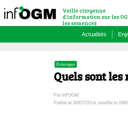
Veille citoyenne
d'information sur les OG
les semences
Actualités
Enj
Qu’
Éclairages
Règ
Quels sont les
Le 
Par Inf’OGM
Que
Publié le 30/07/2014, modifié le 09/
Que