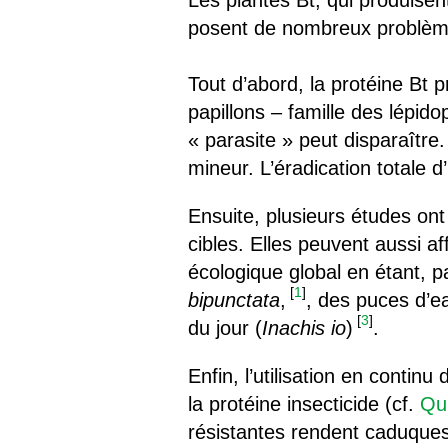
Les plantes Bt, qui produise
posent de nombreux problème
Tout d’abord, la protéine Bt 
papillons – famille des lépid
« parasite » peut disparaître.
mineur. L’éradication totale d
Ensuite, plusieurs études on
cibles. Elles peuvent aussi aff
écologique global en étant, p
[
1
]
bipunctata
,
, des puces d’
[
3
]
du jour (
Inachis io
)
.
Enfin, l’utilisation en contin
la protéine insecticide (cf.
Qu’
résistantes rendent caduques 