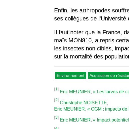
Enfin, les arthropodes souff
ses collègues de l’Universit
Il faut noter que la France, 
maïs MON810, a repris certain
les insectes non cibles, impa
sur la mortalité des populati
Environnement
Acquisition de résist
[
1
]
Eric MEUNIER
,
« Les larves de 
[
2
]
Christophe NOISETTE
,
Eric MEUNIER
,
« OGM : impacts de l
[
3
]
Eric MEUNIER
,
« Impact potentie
[
4
]