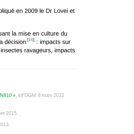
liqué en 2009 le Dr Lovei et
sant la mise en culture du
[
16
]
a décision
: impacts sur
s insectes ravageurs, impacts
MON810 »
,
Inf’OGM
, 8 mars 2012
rier 2015
 2013