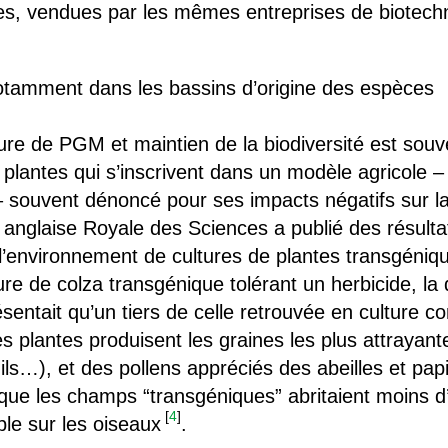
ides, vendues par les mêmes entreprises de biotech
otamment dans les bassins d’origine des espèces
ture de PGM et maintien de la biodiversité est sou
plantes qui s’inscrivent dans un modèle agricole –
 souvent dénoncé pour ses impacts négatifs sur la b
 anglaise Royale des Sciences a publié des résul
 l’environnement de cultures de plantes transgéniq
e de colza transgénique tolérant un herbicide, la 
entait qu’un tiers de celle retrouvée en culture co
es plantes produisent les graines les plus attrayan
ils…), et des pollens appréciés des abeilles et pap
ue les champs “transgéniques” abritaient moins d’ab
[
4
]
ible sur les oiseaux
.