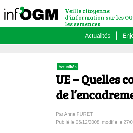
Veille citoyenne
d'information sur les OG
les semences
Actualités
Enj
Qu’
Actualités
Règ
UE – Quelles c
Le 
de l’encadrem
Que
Par Anne FURET
Que
Publié le 06/12/2008, modifié le 27/