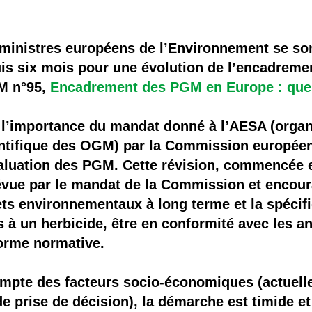
 brevets sur le vivant
y a semence…. et semence
s ministres européens de l’Environnement se so
uis six mois pour une évolution de l’encadrem
ls sont les avantages et les inconvénients des OGM ?
M n°95,
Encadrement des PGM en Europe : quel
ur l’importance du mandat donné à l’AESA (org
entifique des OGM) par la Commission européen
valuation des PGM. Cette révision, commencée 
évue par le mandat de la Commission et encoura
fets environnementaux à long terme et la spéci
s à un herbicide, être en conformité avec les an
forme normative.
compte des facteurs socio-économiques (actuel
e prise de décision), la démarche est timide e