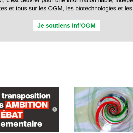
, c’est œuvrer pour une information fiable, indép
tes et tous sur les OGM, les biotechnologies et l
Je soutiens Inf’OGM