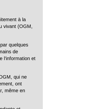
itement à la
n du vivant (OGM,
 par quelques
mains de
 l’information et
OGM, qui ne
tement, ont
Car, même en