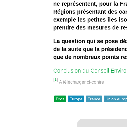
ne représentent, pour la Fr
Régions présentant des car
exemple les petites îles is
prendre des mesures de rest
La question qui se pose dé
de la suite que la préside
que de nombreux points res
Conclusion du Conseil Envi
[
1
]
A télécharger ci-contre
Droit
Europe
France
Union euro