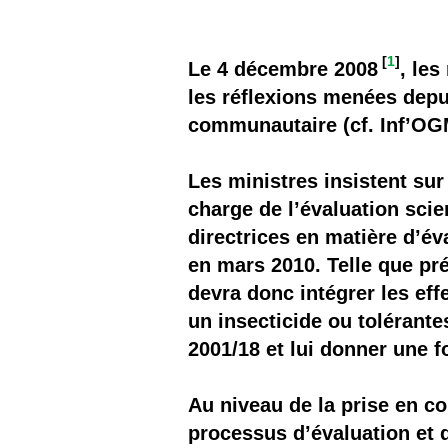
Les
Il 
[
1
]
Le 4 décembre 2008
, le
les réflexions menées dep
Que
communautaire (cf. Inf’OG
Les ministres insistent s
charge de l’évaluation sci
directrices en matière d’é
en mars 2010. Telle que pr
devra donc intégrer les ef
un insecticide ou tolérante
2001/18 et lui donner une 
Au niveau de la prise en 
processus d’évaluation et d