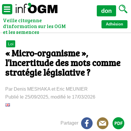
don
Veille citoyenne
Adhésion
d'information sur les OGM
et les semences
Loi
« Micro-organisme »,
l’incertitude des mots comme
stratégie législative ?
Par Denis MESHAKA et Eric MEUNIER
Publié le 25/09/2025, modifié le 17/03/2026
Partager