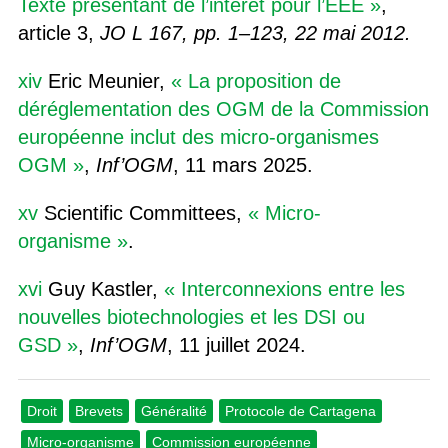
Texte présentant de l’intérêt pour l’EEE »
,
article 3,
JO L 167, pp. 1–123, 22 mai 2012.
xiv
Eric Meunier,
« La proposition de
déréglementation des OGM de la Commission
européenne inclut des micro-organismes
OGM »
,
Inf’OGM
, 11 mars 2025.
xv
Scientific Committees,
« Micro-
organisme »
.
xvi
Guy Kastler,
« Interconnexions entre les
nouvelles biotechnologies et les DSI ou
GSD »
,
Inf’OGM
, 11 juillet 2024.
Droit
Brevets
Généralité
Protocole de Cartagena
Micro-organisme
Commission européenne