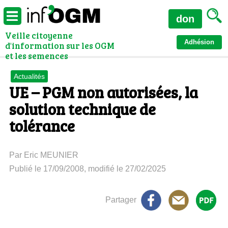
don
Veille citoyenne
Adhésion
d'information sur les OGM
et les semences
Actualités
UE – PGM non autorisées, la
solution technique de
tolérance
Par Eric MEUNIER
Publié le 17/09/2008, modifié le 27/02/2025
Partager