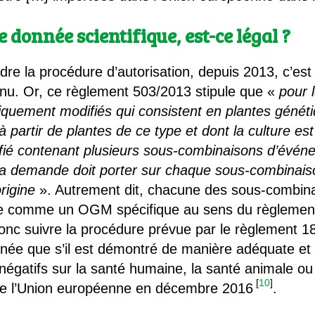
donnée scientifique, est-ce légal ?
re la procédure d’autorisation, depuis 2013, c’est
tenu. Or, ce règlement 503/2013 stipule que «
pour 
quement modifiés qui consistent en plantes génét
à partir de plantes de ce type et dont la culture es
fié contenant plusieurs sous-combinaisons d’évén
 la demande doit porter sur chaque sous-combinais
origine
». Autrement dit, chacune des sous-combin
rée comme un OGM spécifique au sens du règlemen
onc suivre la procédure prévue par le règlement 1
née que s’il est démontré de manière adéquate et 
 négatifs sur la santé humaine, la santé animale o
[
10
]
 de l’Union européenne en décembre 2016
.