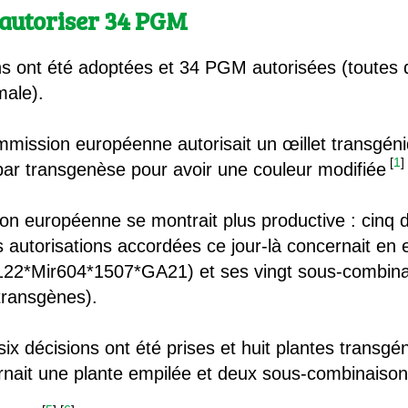
 autoriser 34 PGM
ns ont été adoptées et 34 PGM autorisées (toutes d
male).
mission européenne autorisait un œillet transgé
[
1
]
 par transgenèse pour avoir une couleur modifiée
ion européenne se montrait plus productive : cinq d
 autorisations accordées ce jour-là concernait en 
122*Mir604*1507*GA21) et ses vingt sous-combinai
transgènes).
ix décisions ont été prises et huit plantes transgé
rnait une plante empilée et deux sous-combinaison