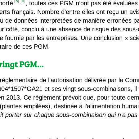
[
5
]
[
6
]
porté
, toutes ces PGM n’ont pas été évaluées
erts français. Nombre d’entre elles ont reçu un av
 de données interprétées de manière erronées par 
ur côté, conclu à une absence de risque des sous
ournie par les entreprises. Une conclusion « scien
ntaire de ces PGM.
 vingt PGM…
églementaire de l’autorisation délivrée par la Co
04*1507*GA21 et ses vingt sous-combinaisons, il 
n 2013. Ce règlement prévoit que, pour toute dema
plantes empilées), destinée à l’alimentation huma
t porter sur chaque sous-combinaison qui n’a pas 