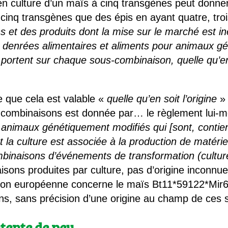
en culture d’un maïs à cinq transgènes peut donne
s cinq transgènes que des épis en ayant quatre, tr
s et des produits dont la mise sur le marché est 
 denrées alimentaires et aliments pour animaux g
portent sur chaque sous-combinaison, quelle qu’en 
e que cela est valable «
quelle qu’en soit l’origine
» 
s-combinaisons est donnée par… le règlement lui-
r animaux génétiquement modifiés qui [sont, contie
 la culture est associée à la production de matéri
binaisons d’événements de transformation (cultur
sons produites par culture, pas d’origine inconnue.
ssion européenne concerne le maïs Bt11*59122*M
ons, sans précision d’une origine au champ de ce
tente de peu