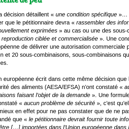
 décision détaillent «
une condition spécifique
»… 
er que le pétitionnaire devra «
rassembler des infor
nouvellement exprimées
» au cas ou une des sous-
reproduction ciblée et commercialisée
». Une cond
péenne de délivrer une autorisation commerciale 
n et 20 sous-combinaisons, sous-combinaisons qui
ues.
n européenne écrit dans cette même décision que 
rité des aliments (AESA/EFSA) n’ont constaté «
a
isons faisant l’objet de la demande
». Une formule
constaté «
aucun problème de sécurité
», c’est qu’e
e mieux en effet pour ne pas constater que de ne
andé que «
le pétitionnaire devrait fournir toute in
tre […] importées dans l’Union européenne dans l