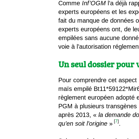
Comme
Inf’OGM
l’a déjà rap
experts européens et les exp
fait du manque de données ou
experts européens ont, de le
empilées sans aucune donnée f
voie à l’autorisation régleme
Un seul dossier pour
Pour comprendre cet aspect r
maïs empilé Bt11*59122*Mir6
règlement européen adopté e
PGM à plusieurs transgènes (
après 2013, «
la demande doi
[
7
]
qu’en soit l’origine
»
.