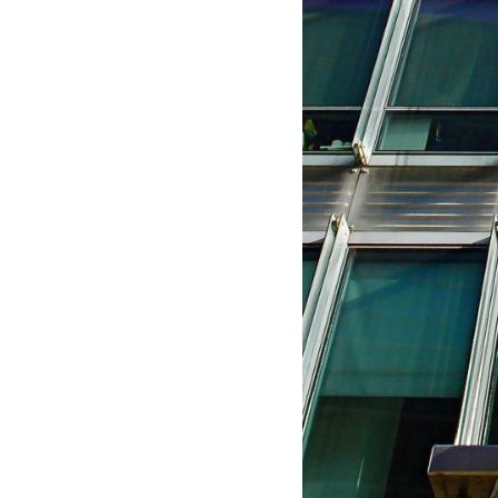
Les
Il 
Que