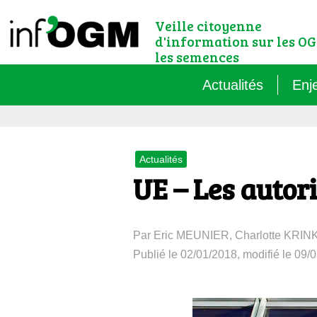
Veille citoyenne
d'information sur les OG
les semences
Actualités
Enj
Qu’
Actualités
Règ
UE – Les autori
Le 
Par Eric MEUNIER, Charlotte KRIN
Que
Publié le 02/01/2018, modifié le 09/
Que