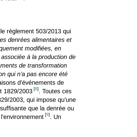
 le règlement 503/2013 qui
les denrées alimentaires et
iquement modifiées, en
t associée à la production de
ements de transformation
on qui n’a pas encore été
aisons d’événements de
[
8
]
t 1829/2003
. Toutes ces
829/2003, qui impose qu’une
suffisante que la denrée ou
[
9
]
u l’environnement
. Un