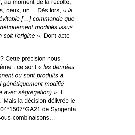
r, au moment de la récolte,
ois, deux, un… Dès lors, «
la
inévitable […] commande que
énétiquement modifiés issus
soit l’origine
». Dont acte
? Cette précision nous
même : ce sont «
les denrées
nnent ou sont produits à
el génétiquement modifié
e avec ségrégation)
». Il
 Mais la décision délivrée le
ir604*1507*GA21 de Syngenta
s sous-combinaisons…