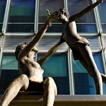
 brevets sur le vivant
y a semence…. et semence
ls sont les avantages et les inconvénients des OGM ?