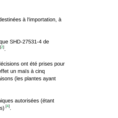
estinées à l’importation, à
nique SHD-27531-4 de
[
2
]
.
écisions ont été prises pour
effet un maïs à cinq
sons (les plantes ayant
niques autorisées (étant
[
4
]
s)
.