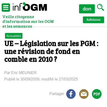
don
Veille citoyenne
Adhésion
d'information sur les OGM
et les semences
Actualités
UE – Législation sur les PGM :
une révision de fond en
comble en 2010 ?
Par Eric MEUNIER
Publié le 30/09/2009, modifié le 27/03/2025
Partager