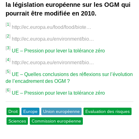
la législation européenne sur les OGM qui
pourrait être modifiée en 2010.
[
1
]
http://ec.europa.eu/food/food/biote…
[
2
]
http://ec.europa.eu/environment/bio…
[
3
]
UE – Pression pour lever la tolérance zéro
[
4
]
http://ec.europa.eu/environment/bio…
[
5
]
UE – Quelles conclusions des réflexions sur l’évolution
de l’encadrement des OGM ?
[
6
]
UE – Pression pour lever la tolérance zéro
Droit
Europe
Union européenne
Evaluation des risques
Sciences
Commission européenne