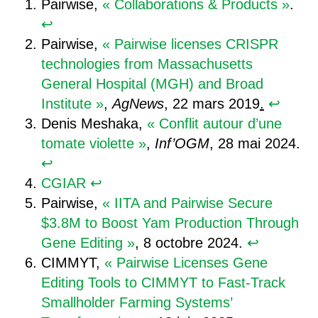
Pairwise,
« Collaborations & Products »
.
↩︎
Pairwise,
« Pairwise licenses CRISPR
technologies from Massachusetts
General Hospital (MGH) and Broad
Institute »
,
AgNews
, 22 mars 2019
.
↩︎
Denis Meshaka,
« Conflit autour d’une
tomate violette »
,
Inf’OGM
, 28 mai 2024.
↩︎
CGIAR
↩︎
Pairwise,
« IITA and Pairwise Secure
$3.8M to Boost Yam Production Through
Gene Editing »
, 8 octobre 2024.
↩︎
CIMMYT,
« Pairwise Licenses Gene
Editing Tools to CIMMYT to Fast-Track
Smallholder Farming Systems’