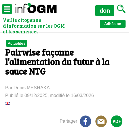
don
Veille citoyenne
Adhésion
d'information sur les OGM
et les semences
Actualités
Pairwise façonne
l’alimentation du futur à la
sauce NTG
Par Denis MESHAKA
Publié le 09/12/2025, modifié le 16/03/2026
Partager