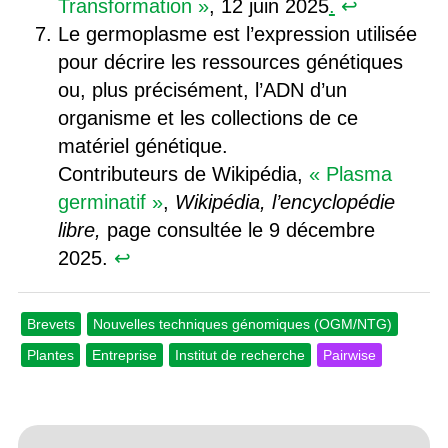
Transformation »
, 12 juin 2025
.
↩︎
Le germoplasme est l’expression utilisée
pour décrire les ressources génétiques
ou, plus précisément, l’ADN d’un
organisme et les collections de ce
matériel génétique.
Contributeurs de Wikipédia,
« Plasma
germinatif »
,
Wikipédia, l’encyclopédie
libre,
page consultée le 9 décembre
2025.
↩︎
Brevets
Nouvelles techniques génomiques (OGM/NTG)
Plantes
Entreprise
Institut de recherche
Pairwise