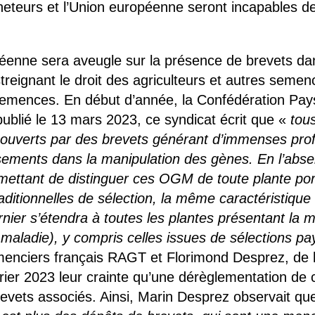
acheteurs et l’Union européenne seront incapables de
opéenne sera aveugle sur la présence de brevets da
treignant le droit des agriculteurs et autres semenci
semences. En début d’année, la Confédération Pays
ublié le 13 mars 2023, ce syndicat écrit que «
tou
couverts par des brevets générant d’immenses profi
sements dans la manipulation des gènes. En l’absen
mettant de distinguer ces OGM de toute plante port
traditionnelles de sélection, la même caractéristiq
rnier s’étendra à toutes les plantes présentant la 
maladie), y compris celles issues de sélections pa
menciers français RAGT et Florimond Desprez, de l
rier 2023 leur crainte qu’une dérèglementation de
brevets associés. Ainsi, Marin Desprez observait q