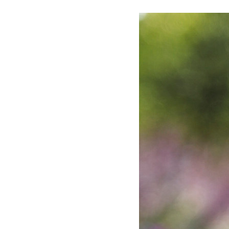
Les
Il 
Que