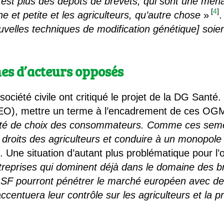
est plus des dépôts de brevets, qui sont une men
[
4
]
e et petite et les agriculteurs, qu’autre chose
»
.
uvelles techniques de modification génétique] soien
es d’acteurs opposés
société civile ont critiqué le projet de la DG Santé
EO), mettre un terme à l’encadrement de ces OGM
 liberté de choix des consommateurs. Comme ces s
 droits des agriculteurs et conduire à un monopole
]
. Une situation d’autant plus problématique pour l’
treprises qui dominent déjà dans le domaine des b
SF pourront pénétrer le marché européen avec d
ccentuera leur contrôle sur les agriculteurs et la p