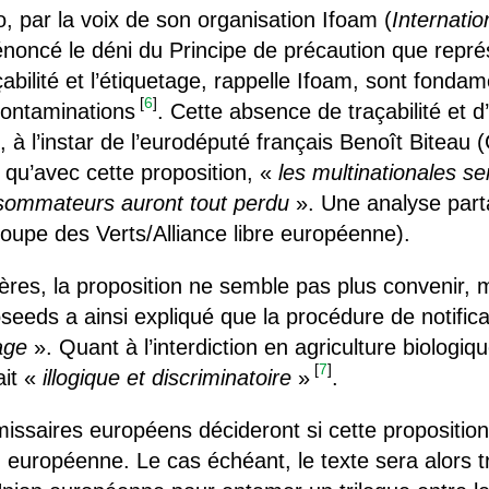
o, par la voix de son organisation Ifoam (
Internatio
énoncé le déni du Principe de précaution que représ
açabilité et l’étiquetage, rappelle Ifoam, sont fond
[
6
]
ontaminations
. Cette absence de traçabilité et d
 à l’instar de l’eurodéputé français Benoît Biteau 
 qu’avec cette proposition, «
les multinationales s
nsommateurs auront tout perdu
». Une analyse part
oupe des Verts/Alliance libre européenne).
ères, la proposition ne semble pas plus convenir,
eds a ainsi expliqué que la procédure de notificat
age
». Quant à l’interdiction en agriculture biologi
[
7
]
ait «
illogique et discriminatoire
»
.
mmissaires européens décideront si cette propositi
 européenne. Le cas échéant, le texte sera alors 