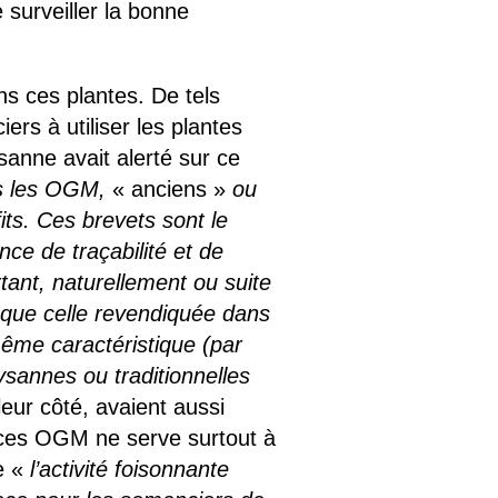
 surveiller la bonne
ns ces plantes. De tels
ers à utiliser les plantes
anne avait alerté sur ce
s les OGM,
« anciens »
ou
ts. Ces brevets sont le
ce de traçabilité et de
ant, naturellement ou suite
ue que celle revendiquée dans
même caractéristique (par
ysannes ou traditionnelles
eur côté, avaient aussi
 ces OGM ne serve surtout à
ue «
l’activité foisonnante