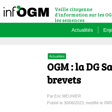
Veille citoyenne
d'information sur les OG
les semences
Actualités
Enj
Qu’
Actualités
Règ
OGM : la DG San
Le 
brevets
Que
Par Eric MEUNIER
Que
Publié le 30/06/2023, modifié le 09/