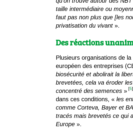
qu’on trouve autour des NBT 
taille intermédiaire ou moyenn
faut pas non plus que [les no
privatisation du vivant
».
Des réactions unanim
Plusieurs organisations de la 
européen des entreprises (C
biosécurité et abolirait la
brevetées, cela va éroder les
[
5
concentré des semences
»
dans ces conditions, «
les en
comme Corteva, Bayer et BA
tracés mais brevetés ce qui a
Europe
».