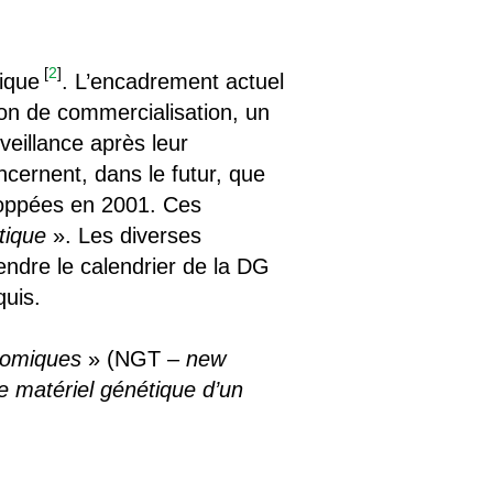
[
2
]
sique
. L’encadrement actuel
on de commercialisation, un
veillance après leur
cernent, dans le futur, que
loppées en 2001. Ces
tique
». Les diverses
ndre le calendrier de la DG
uis.
nomiques
» (NGT –
new
le matériel génétique d’un