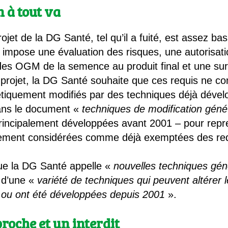
 à tout va
ojet de la DG Santé, tel qu’il a fuité, est assez ba
impose une évaluation des risques, une autorisati
 des OGM de la semence au produit final et une sur
projet, la DG Santé souhaite que ces requis ne con
nétiquement modifiés par des techniques déjà déve
ans le document «
techniques de modification géné
incipalement développées avant 2001 – pour repre
stement considérées comme déjà exemptées des req
que la DG Santé appelle «
nouvelles techniques gé
it d’une «
variété de techniques qui peuvent altérer 
 ou ont été développées depuis 2001
».
oche et un interdit