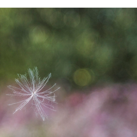
 brevets sur le vivant
y a semence…. et semence
ls sont les avantages et les inconvénients des OGM ?