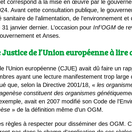
ret correspond à la mise en œuvre par le gouverne
24. Avant cette consultation publique, le gouverneme
é sanitaire de l’alimentation, de l’environnement et
 31 janvier dernier. L’occasion pour
Inf’OGM
de rev
 gouvernement et Anses.
 Justice de l’Union européenne à lire 
de l’Union européenne (CJUE) avait dû faire un rap
res ayant une lecture manifestement trop large d
ué que, selon la Directive 2001/18, «
les organism
agenèse constituent des organismes génétiquemen
 exemple, avait en 2007 modifié son Code de l’Env
nèse
» de la définition même d’un OGM.
 les règles à respecter pour disséminer des OGM. C