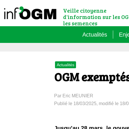
Veille citoyenne
d'information sur les OG
les semences
Actualités
Enj
Qu’
Actualités
Règ
OGM exemptés :
Le 
Par Eric MEUNIER
Que
Publié le 18/03/2025, modifié le 18/
Que
Jusqu’au 28 mars, le gouve