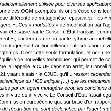
traditionnellement utilisée pour diverses application
nne des OGM exemptés, ils ont précisé dans leur a
ue différente de mutagénèse reposant sur les «
tagène
». Ces «
modalités
» de modification par l’a
avait été saisie par le Conseil d’État français, com
érentes, par leur nature ou par le rythme auquel ell
e mutagenèse traditionnellement utilisées pour dive
ngtemps. C’est cette seule formulation, et non une l
égulière de nouvelles techniques, qui permet de 
e le rappelle la CJUE dans son arrêt, le Conseil d’
1 visant à saisir la CJUE, qu’il «
ressort cependan
scientifique du HCB indique
[…] que les mécanisme
nduites par un agent mutagène et/ou les conditions d
ées
in vitro
ou
in vivo ». Le Conseil d’État faisait é
a Commission européenne qui, sur base d’un rapport
de réparation qui sont déclenchés par l’agent mu