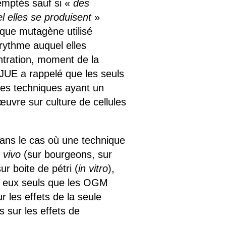
mptés sauf si «
des
l elles se produisent
»
ique mutagène utilisé
 rythme auquel elles
ntration, moment de la
 CJUE a rappelé que les seuls
des techniques ayant un
œuvre sur culture de cellules
ans le cas où une technique
n vivo
(sur bourgeons, sur
r boite de pétri (
in vitro
),
 à eux seuls que les OGM
r les effets de la seule
 sur les effets de