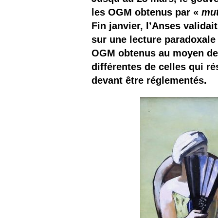
Les
les OGM obtenus par «
mut
Fin janvier, l’Anses valida
Il 
sur une lecture paradoxale 
OGM obtenus au moyen de 
Que
différentes de celles qui 
devant être réglementés.