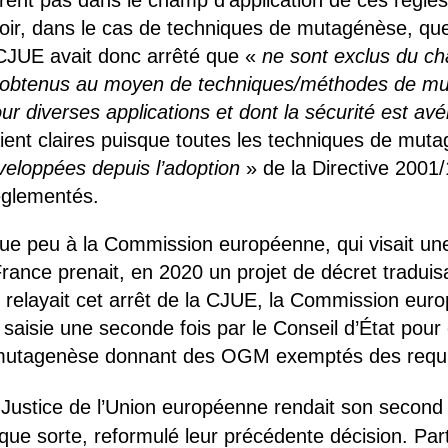
ent pas dans le champ d’application de ces règles.
voir, dans le cas de techniques de mutagénèse, qu
CJUE avait donc arrêté que «
ne sont exclus du ch
s obtenus au moyen de techniques/méthodes de mu
pour diverses applications et dont la sécurité est a
ient claires puisque toutes les techniques de mu
veloppées depuis l’adoption
» de la Directive 2001/
glementés.
que peu à la Commission européenne, qui visait un
France prenait, en 2020 un projet de décret traduis
i relayait cet arrêt de la CJUE, la Commission eur
saisie une seconde fois par le Conseil d’État pour c
mutagenèse donnant des OGM exemptés des requis 
 Justice de l’Union européenne rendait son second 
que sorte, reformulé leur précédente décision. Par