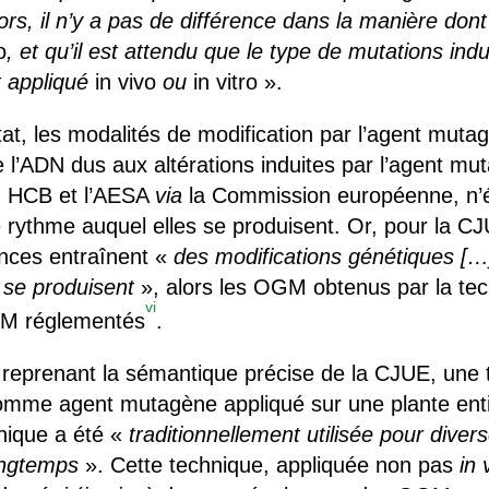
lors, il n’y a pas de différence dans la manière dont
o
, et qu’il est attendu que le type de mutations in
it appliqué
in vivo
ou
in vitro ».
tat, les modalités de modification par l’agent muta
l’ADN dus aux altérations induites par l’agent mut
du HCB et l’AESA
via
la Commission européenne, n’é
e rythme auquel elles se produisent. Or, pour la C
ences entraînent «
des modifications génétiques
[…
 se produisent
», alors les OGM obtenus par la tech
vi
GM réglementés
.
n reprenant la sémantique précise de la CJUE, un
comme agent mutagène appliqué sur une plante enti
nique a été «
traditionnellement utilisée pour divers
ongtemps
». Cette technique, appliquée non pas
in 