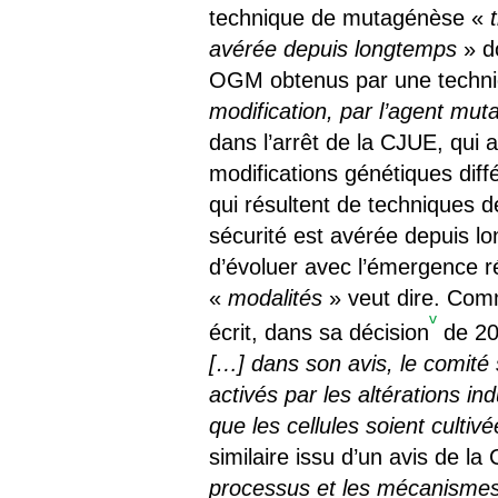
technique de mutagénèse «
avérée depuis longtemps
» do
OGM obtenus par une techniq
modification, par l’agent mu
dans l’arrêt de la CJUE, qui 
modifications génétiques diff
qui résultent de techniques d
sécurité est avérée depuis lo
d’évoluer avec l’émergence r
«
modalités
» veut dire. Comm
v
écrit, dans sa décision
de 202
[…] dans son avis, le comité 
activés par les altérations i
que les cellules soient cultiv
similaire issu d’un avis de l
processus et les mécanismes 