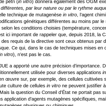
de pétri (
in vitro
) donnera également des OGM exe
 différentes, par leur nature ou par le rythme auque
telle technique de mutagenèse
in vitro
, l’agent chim
odifications génétiques différentes au moins par le
 selon les conditions choisies (température, conce
l est ici important de rappeler que, depuis 2018, la
es requis de la directive sont ceux obtenus par 
 risque. Ce qui, dans le cas de techniques mises en 
in vitro
), n’est pas le cas.
JUE a apporté une autre précision d’importance. D
tionnellement utilisée pour diverses applications
i
n œuvre sur, par exemple, des cellules cultivées su
oute culture de cellules
in vitro
ne peuvent justifier
ais la question du Conseil d’État ne portait pas su
s application d’agents mutagènes spécifiques, mais
mutagènes physiques ou chimiques.