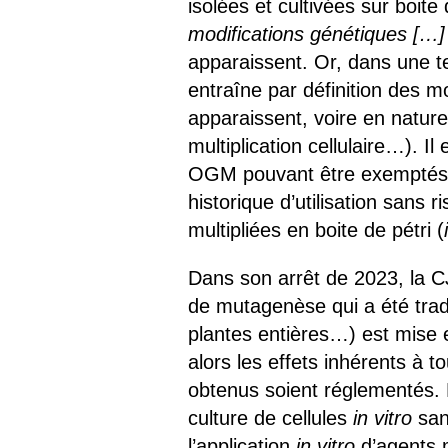
isolées et cultivées sur boite 
modifications génétiques
[…]
apparaissent. Or, dans une 
entraîne par définition des m
apparaissent, voire en nature
multiplication cellulaire…). I
OGM pouvant être exemptés d
historique d’utilisation sans
multipliées en boite de pétri (
Dans son arrêt de 2023, la C
de mutagenèse qui a été tradi
plantes entières…) est mise e
alors les effets inhérents à t
obtenus soient réglementés. M
culture de cellules
in vitro
san
l’application
in vitro
d’agents 