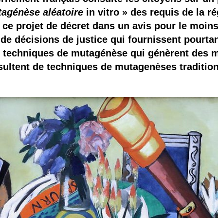
 brevets sur le vivant
agénèse aléatoire
in vitro » des requis de la 
it ce projet de décret dans un avis pour le moin
y a semence…. et semence
de décisions de justice qui fournissent pourtan
techniques de mutagénèse qui génèrent des mo
ls sont les avantages et les inconvénients des OGM ?
résultent de techniques de mutagenèses traditi