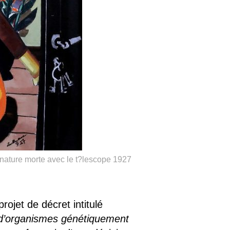
 nature morte avec le t?lescope 1927
rojet de décret intitulé
on d’organismes génétiquement