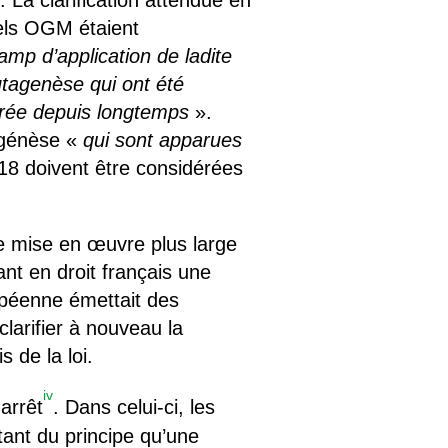
 La clarification attendue en
els OGM étaient
amp d’application de ladite
tagenèse qui ont été
vérée depuis longtemps
».
tagénèse «
qui sont apparues
18 doivent être considérées
e mise en œuvre plus large
ant en droit français une
opéenne émettait des
larifier à nouveau la
de la loi.
iv
arrêt
. Dans celui-ci, les
tant du principe qu’une