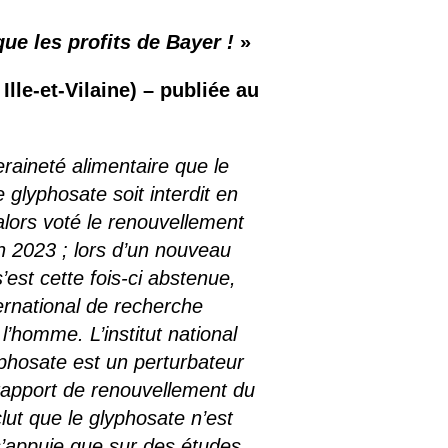
que les profits de Bayer !
»
Ille-et-Vilaine) –
publiée
au
raineté alimentaire que le
lyphosate soit interdit en
lors voté le renouvellement
in 2023 ; lors d’un nouveau
’est cette fois-ci abstenue,
ernational de recherche
’homme. L’institut national
yphosate est un perturbateur
 rapport de renouvellement du
ut que le glyphosate n’est
s’appuie que sur des études