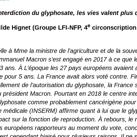
nterdiction du glyphosate, les vies valent plus 
e
ilde Hignet
(Groupe LFI-
N
FP,
4
circonscription 
e à Mme la ministre de l’agriculture et de la souve
mmanuel Macron s’est engagé en 2017 à ce que le g
 3 ans. À L’époque les 27 pays européens avaient a
te pour 5 ans. La France avait alors voté contre. F
lement de l’autorisation du glyphosate, la France s
du président Macron. Pourtant en 2018 le centre int
 glyphosate comme probablement cancérigène pour l
he médicale (INSERM) affirme quant à lui que le gl
act sur la fonction de reproduction. À rebours, le
s européens rapporteurs au moment du vote, concl
st cependant biaisé pour plusieurs raisons. Il ne 