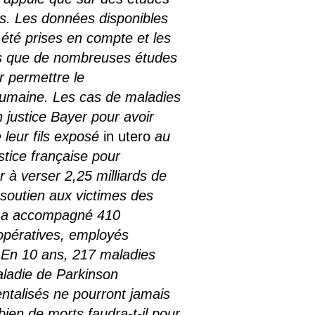
iels. Les données disponibles
 été prises en compte et les
ors que de nombreuses études
r permettre le
humaine. Les cas de maladies
 justice Bayer pour avoir
 leur fils exposé
in utero
au
tice française pour
 à verser 2,25 milliards de
 soutien aux victimes des
le a accompagné 410
opératives, employés
 En 10 ans, 217 maladies
aladie de Parkinson
ntalisés ne pourront jamais
bien de morts faudra-t-il pour