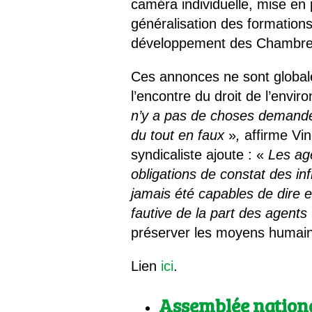
caméra individuelle, mise en 
généralisation des formation
développement des Chambres d
Ces annonces ne sont globalem
l’encontre du droit de l’env
n’y a pas de choses demandée
du tout en faux
»
,
affirme Vin
syndicaliste ajoute : «
Les age
obligations de constat des in
jamais été capables de dire e
fautive de la part des agents
préserver les moyens humains
Lien
ici
.
Assemblée nation