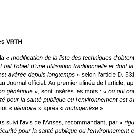
 brevets sur le vivant
y a semence…. et semence
ls sont les avantages et les inconvénients des OGM ?
les VRTH
 la «
modification de la liste des techniques d’obte
it l’objet d’une utilisation traditionnelle et dont l
 est avérée depuis longtemps
» selon l’article D. 
u Journal officiel. Au premier alinéa de l’article, 
ion génétique
», sont insérés les mots : «
ou qui ont
urité pour la santé publique ou l’environnement est
 mot «
aléatoire
» après «
mutagenèse
».
 suivi l’avis de l’Anses, recommandant, par «
rig
sécurité pour la santé publique ou l’environnement