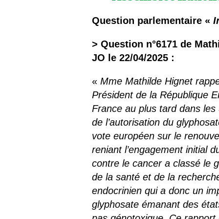
Question
parlementaire «
I
> Question
n°
6171 de
Math
JO le
22/
04/
2025 :
«
Mme Mathilde Hignet rappell
Président de la République E
France au plus tard dans les
de l’autorisation du glyphosa
vote européen sur le renouvel
reniant l’engagement initial 
contre le cancer a classé le
de la santé et de la recherc
endocrinien qui a donc un imp
glyphosate émanant des état
pas génotoxique. Ce rapport e