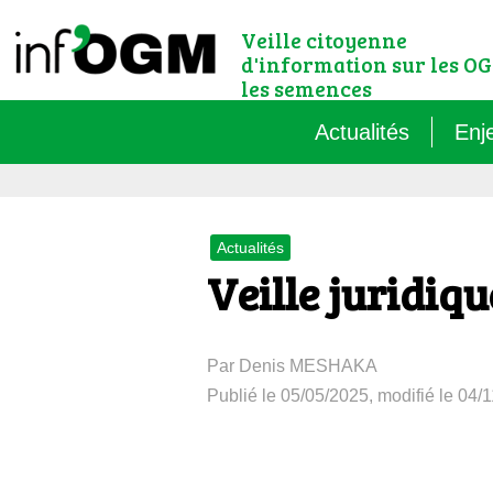
Veille citoyenne
d'information sur les OG
les semences
Actualités
Enj
Qu’
Actualités
Règ
Veille juridiq
Le 
Par Denis MESHAKA
Que
Publié le 05/05/2025, modifié le 04/
Que