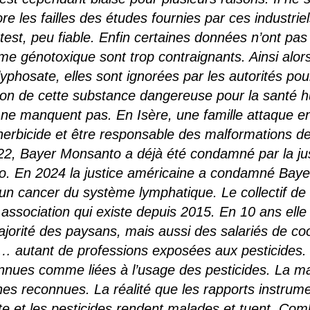
nore les failles des études fournies par ces industr
test, peu fiable. Enfin certaines données n’ont pas
omme génotoxique sont trop contraignants. Ainsi al
lyphosate, elles sont ignorées par les autorités pou
tion de cette substance dangereuse pour la santé 
 ne manquent pas. En Isère, une famille attaque en
herbicide et être responsable des malformations de
2, Bayer Monsanto a déjà été condamné par la jus
sso. En 2024 la justice américaine a condamné Bayer
’un cancer du système lymphatique. Le collectif de
e association qui existe depuis 2015. En 10 ans el
jorité des paysans, mais aussi des salariés de co
s… autant de professions exposées aux pesticides.
onnues comme liées à l’usage des pesticides. La m
s reconnues. La réalité que les rapports instrume
ate et les pesticides rendent malades et tuent. Com