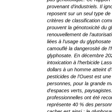
provenant d’industriels. Il ig
reposent sur un seul type de 
critères de classification c
prouvent la génotoxicité du g
renouvellement de l’autorisa
liées à l’usage du glyphosate
camouflé la dangerosité de l’
glyphosate. En décembre 202
intoxication à l’herbicide La
dollars à un homme atteint d
pesticides de l’Ouest est un
personnes, pour la grande ma
d’espaces verts, paysagiste
professionnelles ont été rec
représente 40 % des personne
cacher est ainsi : le glyphos