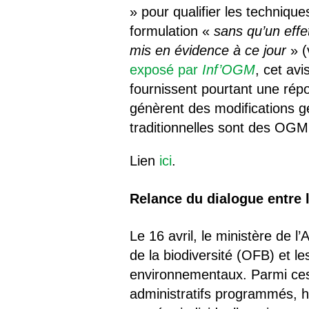
» pour qualifier les technique
formulation «
sans qu’un effet
mis en évidence à ce jour
» (
exposé par
Inf’OGM
, cet av
fournissent pourtant une ré
génèrent des modifications g
traditionnelles sont des OGM
Lien
ici
.
Relance du dialogue entre l
Le 16 avril, le ministère de l
de la biodiversité (OFB) et l
environnementaux. Parmi ces 
administratifs programmés, ha