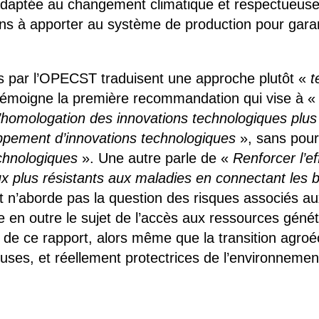
adaptée au changement climatique et respectueuse d
ons à apporter au système de production pour garanti
 par l’OPECST traduisent une approche plutôt «
t
témoigne la première recommandation qui vise à 
 l’homologation des innovations technologiques plu
ppement d’in
novations technologiques
», sans pour
chnologiques
». Une autre parle de «
Renforcer l’ef
x plus résistants aux maladies en connectant les 
t n’aborde pas la question des risques associés 
ore en outre le sujet de l’accès aux ressources gén
e de ce rapport, alors même que la transition agro
euses, et réellement protectrices de l’environnement 