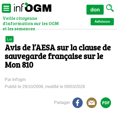
don
Veille citoyenne
Adhésion
d'information sur les OGM
et les semences
Loi
Avis de l’AESA sur la clause de
sauvegarde française sur le
Mon 810
Par Inf'ogm
Publié le 29/10/2008, modifié le 09/03/2026
Partager