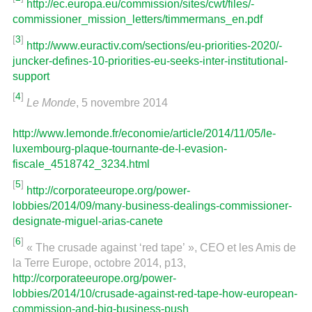
http://ec.europa.eu/commission/sites/cwt/files/-
commissioner_mission_letters/timmermans_en.pdf
[
3
]
http://www.euractiv.com/sections/eu-priorities-2020/-
juncker-defines-10-priorities-eu-seeks-inter-institutional-
support
[
4
]
Le Monde
, 5 novembre 2014
http://www.lemonde.fr/economie/article/2014/11/05/le-
luxembourg-plaque-tournante-de-l-evasion-
fiscale_4518742_3234.html
[
5
]
http://corporateeurope.org/power-
lobbies/2014/09/many-business-dealings-commissioner-
designate-miguel-arias-canete
[
6
]
« The crusade against ‘red tape’ », CEO et les Amis de
la Terre Europe, octobre 2014, p13,
http://corporateeurope.org/power-
lobbies/2014/10/crusade-against-red-tape-how-european-
commission-and-big-business-push