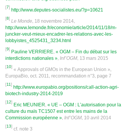
[
7
]
http://www.deputes-socialistes.eu/?p=10621
[
8
]
Le Monde
, 18 novembre 2014,
http://www.lemonde.fr/economie/article/2014/11/18/m-
juncker-veut-mieux-encadrer-les-relations-avec-les-
lobbyistes_4525431_3234.html
[
9
]
Pauline VERRIERE
,
« OGM – Fin du débat sur les
interdictions nationales »
,
Inf’OGM
, 13 mars 2015
[
10
]
« Approvals of GMOs in the European Union »,
EuropaBio, oct. 2011, recommandation n°3, page 7
[
11
]
http://www.europabio.org/positions/call-action-agri-
biotech-industry-2014-2019
[
12
]
Eric MEUNIER
,
« UE – OGM : L’autorisation pour la
culture du maïs TC1507 est entre les mains de la
Commission européenne »
,
Inf’OGM
, 10 avril 2014
[
13
]
cf. note 3