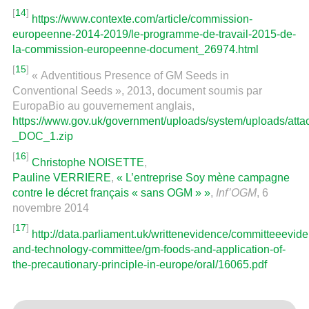
[
14
]
https://www.contexte.com/article/commission-
europeenne-2014-2019/le-programme-de-travail-2015-de-
la-commission-europeenne-document_26974.html
[
15
]
« Adventitious Presence of GM Seeds in
Conventional Seeds », 2013, document soumis par
EuropaBio au gouvernement anglais,
https://www.gov.uk/government/uploads/system/uploads/at
_DOC_1.zip
[
16
]
Christophe NOISETTE
,
Pauline VERRIERE
,
« L’entreprise Soy mène campagne
contre le décret français « sans OGM » »
,
Inf’OGM
, 6
novembre 2014
[
17
]
http://data.parliament.uk/writtenevidence/committeeevi
and-technology-committee/gm-foods-and-application-of-
the-precautionary-principle-in-europe/oral/16065.pdf