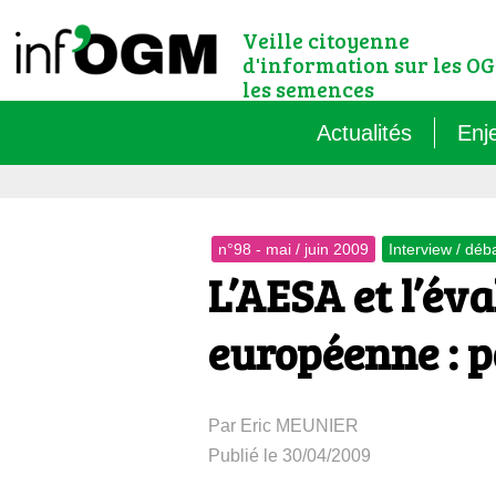
Veille citoyenne
d'information sur les OG
les semences
Actualités
Enj
Qu’
n°98 - mai / juin 2009
Interview / déb
Règ
L’AESA et l’év
Le 
européenne : p
Que
Par Eric MEUNIER
Que
Publié le 30/04/2009