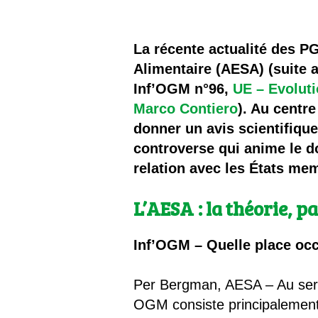
Les
Il 
La récente actualité des PG
Alimentaire (AESA) (suite 
Que
Inf’OGM n°96,
UE – Evoluti
Marco Contiero
). Au centr
donner un avis scientifique
controverse qui anime le d
relation avec les États me
L’AESA : la théorie, p
Inf’OGM – Quelle place oc
Per Bergman, AESA – Au serv
OGM consiste principalement 