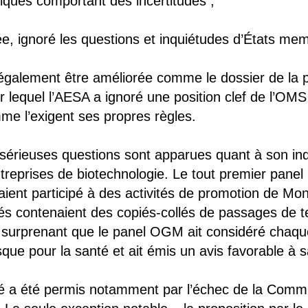
iques comportant des incertitudes ;
e, ignoré les questions et inquiétudes d’États me
it également être améliorée comme le dossier de l
 lequel l’AESA a ignoré une position clef de l’OMS
me l’exigent ses propres règles.
e sérieuses questions sont apparues quant à son i
treprises de biotechnologie. Le tout premier pan
vaient participé à des activités de promotion de Mo
tés contenaient des copiés-collés de passages de t
s surprenant que le panel OGM ait considéré chaque
ue pour la santé et ait émis un avis favorable à s
té a été permis notamment par l’échec de la Comm