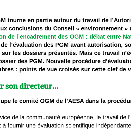
 brevets sur le vivant
y a semence…. et semence
M tourne en partie autour du travail de l’Auto
aux conclusions du Conseil « environnement » 
ls sont les avantages et les inconvénients des OGM ?
on de l’encadrement des OGM : débat entre Nat
e de l’évaluation des PGM avant autorisation, so
 sur les dossiers présentés. Mais ce travail n’
ossier des PGM. Nouvelle procédure d’évaluati
mbres : points de vue croisés sur cette clef de
ar son directeur…
cupe le comité OGM de l’AESA dans la procédur
ice de la communauté européenne, le travail de l’
à fournir une évaluation scientifique indépendante