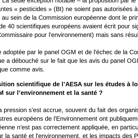
 La seule exception notable – la proposition par l
tes « pesticides » (Bt) ne soient pas autorisées à 
au sein de la Commission européenne dont le prin
de 40 scientifiques européens avaient écrit pour sign
Commissaire pour l’environnement) mais sans résul
e adoptée par le panel OGM et de l’échec de la 
que a débouché sur le fait que les avis du panel O
 que comme avis.
ition scientifique de l’AESA sur les études à l
 sur l’environnement et la santé ?
 pression s’est accrue, souvent du fait des organ
tres européens de l’Environnement ont publique
éenne n’est pas correctement appliquée, en particu
r la santé et l’environnement, et les impacts des 