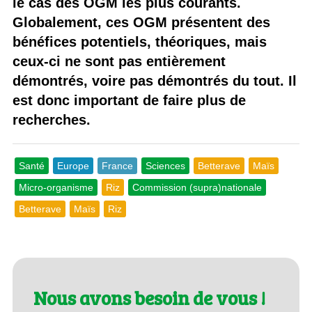
le cas des OGM les plus courants.
Globalement, ces OGM présentent des
bénéfices potentiels, théoriques, mais
ceux-ci ne sont pas entièrement
démontrés, voire pas démontrés du tout. Il
est donc important de faire plus de
recherches.
Santé
Europe
France
Sciences
Betterave
Maïs
Micro-organisme
Riz
Commission (supra)nationale
Betterave
Maïs
Riz
Nous avons besoin de vous !