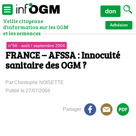
don
Veille citoyenne
Adhésion
d'information sur les OGM
et les semences
n°56 - août / septembre 2004
FRANCE – AFSSA : Innocuité
sanitaire des OGM ?
Par Christophe NOISETTE
Publié le 27/07/2004
Partager