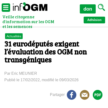
don
Veille citoyenne
Adhésion
d'information sur les OGM
et les semences
Actualités
31 eurodéputés exigent
l’évaluation des OGM non
transgéniques
Par Eric MEUNIER
Publié le 17/02/2022, modifié le 09/03/2026
Partager