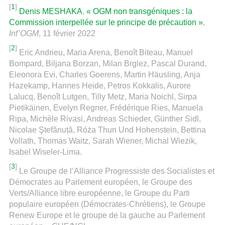
[
1
]
Denis MESHAKA
,
« OGM non transgéniques : la
Commission interpellée sur le principe de précaution »
,
Inf’OGM
, 11 février 2022
[
2
]
Eric Andrieu, Maria Arena, Benoît Biteau, Manuel
Bompard, Biljana Borzan, Milan Brglez, Pascal Durand,
Eleonora Evi, Charles Goerens, Martin Häusling, Anja
Hazekamp, Hannes Heide, Petros Kokkalis, Aurore
Lalucq, Benoît Lutgen, Tilly Metz, Maria Noichl, Sirpa
Pietikäinen, Evelyn Regner, Frédérique Ries, Manuela
Ripa, Michèle Rivasi, Andreas Schieder, Günther Sidl,
Nicolae Ştefănuță, Róża Thun Und Hohenstein, Bettina
Vollath, Thomas Waitz, Sarah Wiener, Michal Wiezik,
Isabel Wiseler-Lima.
[
3
]
Le Groupe de l’Alliance Progressiste des Socialistes et
Démocrates au Parlement européen, le Groupe des
Verts/Alliance libre européenne, le Groupe du Parti
populaire européen (Démocrates-Chrétiens), le Groupe
Renew Europe et le groupe de la gauche au Parlement