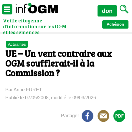
don
Veille citoyenne
Adhésion
d'information sur les OGM
et les semences
Actualités
UE – Un vent contraire aux
OGM soufflerait-il à la
Commission ?
Par Anne FURET
Publié le 07/05/2008, modifié le 09/03/2026
Partager