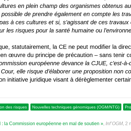
ultures en plein champ des organismes obtenus a
t possible de prendre également en compte les trav
as à ces cultures et si, s’agissant de ces travaux e
sur les risques pour la santé humaine ou l’environ
que, statutairement, la CE ne peut modifier la dire
e en œuvre du principe de précaution – sans tenir c
Commission européenne devance la CJUE, c’est-à-di
a Cour, elle risque d’élaborer une proposition non c
 initiative juridique visant à dérèglementer certa
ion des risques
Nouvelles techniques génomiques (OGM/NTG)
Pr
: la Commission européenne en mal de soutien »
,
Inf’OGM
, 2