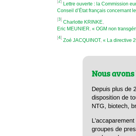
[
2
]
Lettre ouverte : la Commission e
Conseil d’État français concernant l
[
3
]
Charlotte KRINKE
,
Eric MEUNIER
,
« OGM non transgéni
[
4
]
Zoé JACQUINOT
,
« La directive 
Nous avons 
Depuis plus de 2
disposition de to
NTG, biotech, br
L’accaparement 
groupes de pres