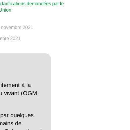
clarifications demandées par le
’Union
.
7 novembre 2021
embre 2021
itement à la
n du vivant (OGM,
 par quelques
mains de