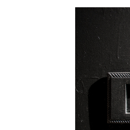
Les
Il 
Que