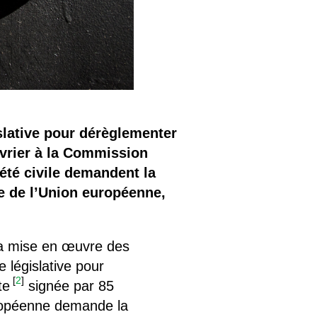
slative pour dérèglementer
évrier à la Commission
été civile demandent la
ce de l’Union européenne,
la mise en œuvre des
 législative pour
[
2
]
te
signée par 85
européenne demande la