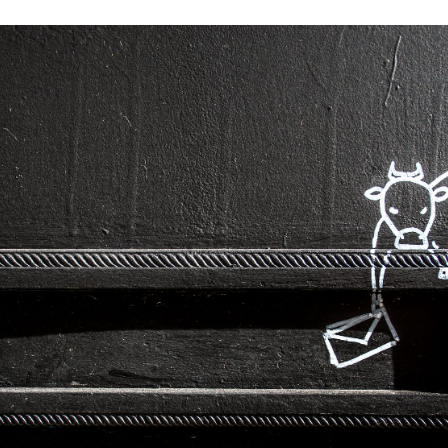
 brevets sur le vivant
y a semence…. et semence
ls sont les avantages et les inconvénients des OGM ?