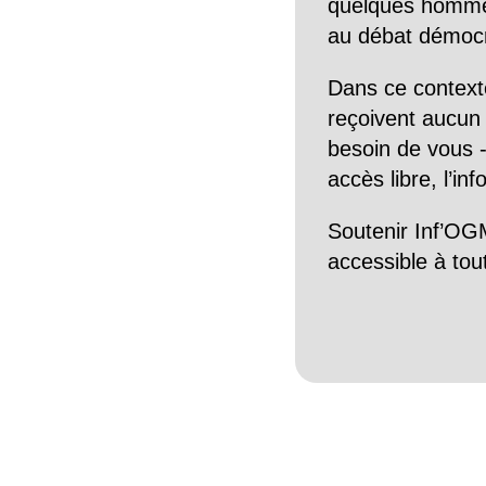
quelques hommes 
au débat démocra
Dans ce context
reçoivent aucun r
besoin de vous -
accès libre, l’in
Soutenir Inf’OGM
accessible à tou