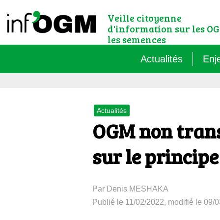
Veille citoyenne
d'information sur les OG
les semences
Actualités
Enj
Qu’
Actualités
Règ
OGM non trans
Le 
sur le princip
Que
Par Denis MESHAKA
Que
Publié le 11/02/2022, modifié le 09/