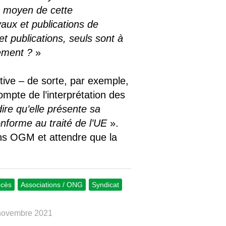
u moyen de cette
aux et publications de
t publications, seuls sont à
nement ?
»
ctive – de sorte, par exemple,
ompte de l’interprétation des
re qu’elle présente sa
onforme au traité de l’UE
».
ins OGM et attendre que la
ocès
Associations / ONG
Syndicat
 novembre 2021