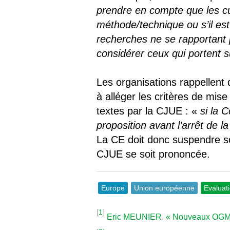
prendre en compte que les c
méthode/technique ou s’il es
recherches ne se rapportant p
considérer ceux qui portent 
Les organisations rappellent 
à alléger les critères de mis
textes par la CJUE : «
si la 
proposition avant l’arrêt de l
La CE doit donc suspendre son
CJUE se soit prononcée.
Europe
Union européenne
Evaluat
[
1
]
Eric MEUNIER
,
« Nouveaux OGM 