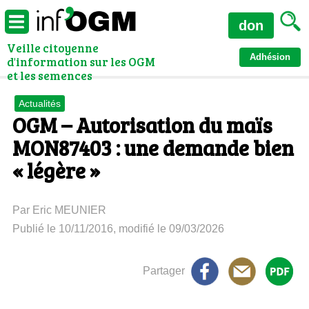
don
Veille citoyenne
Adhésion
d'information sur les OGM
et les semences
Actualités
OGM – Autorisation du maïs
MON87403 : une demande bien
« légère »
Par Eric MEUNIER
Publié le 10/11/2016, modifié le 09/03/2026
Partager