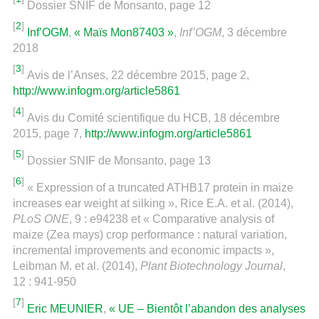
Dossier SNIF de Monsanto, page 12
[
2
]
Inf’OGM
,
« Maïs Mon87403 »
,
Inf’OGM
, 3 décembre
2018
[
3
]
Avis de l’Anses, 22 décembre 2015, page 2,
http://www.infogm.org/article5861
[
4
]
Avis du Comité scientifique du HCB, 18 décembre
2015, page 7,
http://www.infogm.org/article5861
[
5
]
Dossier SNIF de Monsanto, page 13
[
6
]
« Expression of a truncated ATHB17 protein in maize
increases ear weight at silking », Rice E.A. et al. (2014),
PLoS ONE
, 9 : e94238 et « Comparative analysis of
maize (Zea mays) crop performance : natural variation,
incremental improvements and economic impacts »,
Leibman M. et al. (2014),
Plant Biotechnology Journal
,
12 : 941-950
[
7
]
Eric MEUNIER
,
« UE – Bientôt l’abandon des analyses