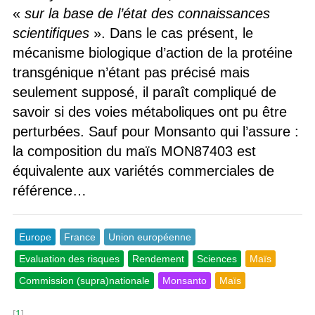
«
sur la base de l’état des connaissances
scientifiques
». Dans le cas présent, le
mécanisme biologique d’action de la protéine
transgénique n’étant pas précisé mais
seulement supposé, il paraît compliqué de
savoir si des voies métaboliques ont pu être
perturbées. Sauf pour Monsanto qui l’assure :
la composition du maïs MON87403 est
équivalente aux variétés commerciales de
référence…
Europe
France
Union européenne
Evaluation des risques
Rendement
Sciences
Maïs
Commission (supra)nationale
Monsanto
Maïs
[
1
]