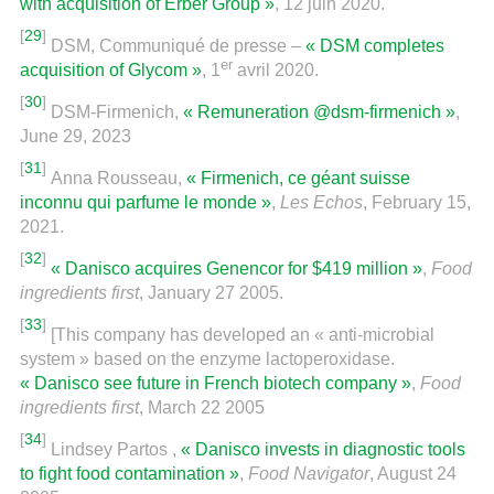
with acquisition of Erber Group »
, 12 juin 2020.
[
29
]
DSM, Communiqué de presse –
« DSM completes
er
acquisition of Glycom »
, 1
avril 2020.
[
30
]
DSM-Firmenich,
« Remuneration @dsm-firmenich »
,
June 29, 2023
[
31
]
Anna Rousseau,
« Firmenich, ce géant suisse
inconnu qui parfume le monde »
,
Les Echos
, February 15,
2021.
[
32
]
« Danisco acquires Genencor for $419 million »
,
Food
ingredients first
, January 27 2005.
[
33
]
[This company has developed an « anti-microbial
system » based on the enzyme lactoperoxidase.
« Danisco see future in French biotech company »
,
Food
ingredients first
, March 22 2005
[
34
]
Lindsey Partos ,
« Danisco invests in diagnostic tools
to fight food contamination »
,
Food Navigator
, August 24