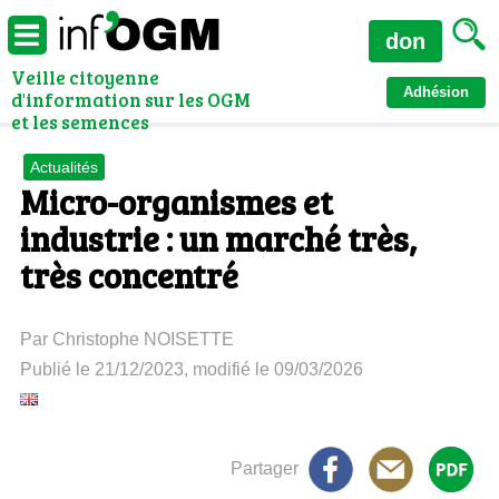
don
Veille citoyenne
Adhésion
d'information sur les OGM
et les semences
Actualités
Micro-organismes et
industrie : un marché très,
très concentré
Par Christophe NOISETTE
Publié le 21/12/2023, modifié le 09/03/2026
Partager