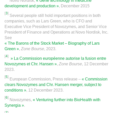
Novo Nordisk,
« Gene technology in medicine
development and production »
, December 2015
[
3
]
Several people still hold important positions in both
companies, such as Lars Green, who is CFO and
Executive Vice President of Novozymes, and Senior Vice
President of Finance and Operations at Novo Nordisk, Inc.
See
« The Barons of the Stock Market – Biography of Lars
Green »
,
Zone Bourse
, 2023.
[
4
]
» La Commission européenne autorise la fusion entre
Novozymes et Chr. Hansen »
,
Zone Bourse
, 12 December
2023.
[
5
]
European Commission, Press release –
« Commission
clears Novozymes and Chr. Hansen merger, subject to
conditions »
, 12 December 2023.
[
6
]
Novozymes,
« Venturing further into BioHealth with
Synergia »
.
[
7
]