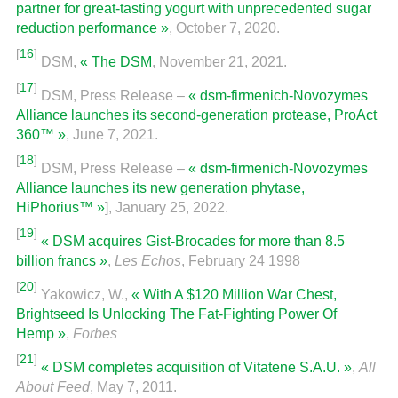
partner for great-tasting yogurt with unprecedented sugar
reduction performance »
, October 7, 2020.
[
16
]
DSM,
« The DSM
, November 21, 2021.
[
17
]
DSM, Press Release –
« dsm-firmenich-Novozymes
Alliance launches its second-generation protease, ProAct
360™ »
, June 7, 2021.
[
18
]
DSM, Press Release –
« dsm-firmenich-Novozymes
Alliance launches its new generation phytase,
HiPhorius™ »
], January 25, 2022.
[
19
]
« DSM acquires Gist-Brocades for more than 8.5
billion francs »
,
Les Echos
, February 24 1998
[
20
]
Yakowicz, W.,
« With A $120 Million War Chest,
Brightseed Is Unlocking The Fat-Fighting Power Of
Hemp »
,
Forbes
[
21
]
« DSM completes acquisition of Vitatene S.A.U. »
,
All
About Feed
, May 7, 2011.