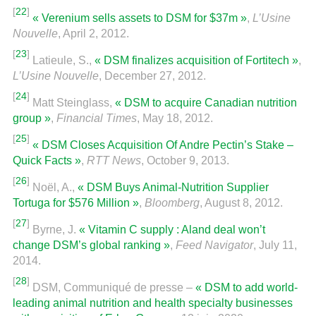
[
22
]
« Verenium sells assets to DSM for $37m »
,
L’Usine
Nouvelle
, April 2, 2012.
[
23
]
Latieule, S.,
« DSM finalizes acquisition of Fortitech »
,
L’Usine Nouvelle
, December 27, 2012.
[
24
]
Matt Steinglass,
« DSM to acquire Canadian nutrition
group »
,
Financial Times
, May 18, 2012.
[
25
]
« DSM Closes Acquisition Of Andre Pectin’s Stake –
Quick Facts »
,
RTT News
, October 9, 2013.
[
26
]
Noël, A.,
« DSM Buys Animal-Nutrition Supplier
Tortuga for $576 Million »
,
Bloomberg
, August 8, 2012.
[
27
]
Byrne, J.
« Vitamin C supply : Aland deal won’t
change DSM’s global ranking »
,
Feed Navigator
, July 11,
2014.
[
28
]
DSM, Communiqué de presse –
« DSM to add world-
leading animal nutrition and health specialty businesses