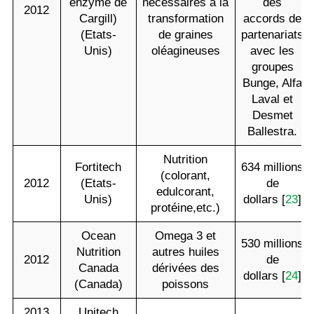
enzyme de
nécessaires à la
des
2012
Cargill)
transformation
accords de
(Etats-
de graines
partenariats
Unis)
oléagineuses
avec les
groupes
Bunge, Alfa
Laval et
Desmet
Ballestra.
Nutrition
Fortitech
634 millions
(colorant,
2012
(Etats-
de
edulcorant,
Unis)
dollars [
23
]
protéine,etc.)
Ocean
Omega 3 et
530 millions
Nutrition
autres huiles
2012
de
Canada
dérivées des
dollars [
24
]
(Canada)
poissons
2013
Unitech