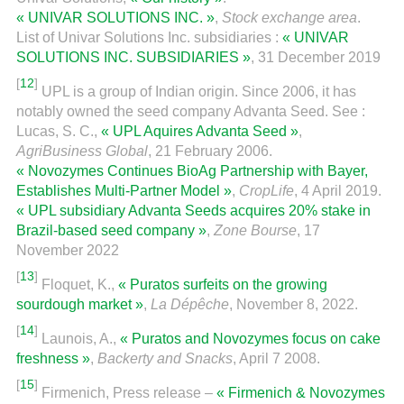
« UNIVAR SOLUTIONS INC. »
,
Stock exchange area
.
List of Univar Solutions Inc. subsidiaries :
« UNIVAR
SOLUTIONS INC. SUBSIDIARIES »
, 31 December 2019
[
12
]
UPL is a group of Indian origin. Since 2006, it has
notably owned the seed company Advanta Seed. See :
Lucas, S. C.,
« UPL Aquires Advanta Seed »
,
AgriBusiness Global
, 21 February 2006.
« Novozymes Continues BioAg Partnership with Bayer,
Establishes Multi-Partner Model »
,
CropLife
, 4 April 2019.
« UPL subsidiary Advanta Seeds acquires 20% stake in
Brazil-based seed company »
,
Zone Bourse
, 17
November 2022
[
13
]
Floquet, K.,
« Puratos surfeits on the growing
sourdough market »
,
La Dépêche
, November 8, 2022.
[
14
]
Launois, A.,
« Puratos and Novozymes focus on cake
freshness »
,
Backerty and Snacks
, April 7 2008.
[
15
]
Firmenich, Press release –
« Firmenich & Novozymes