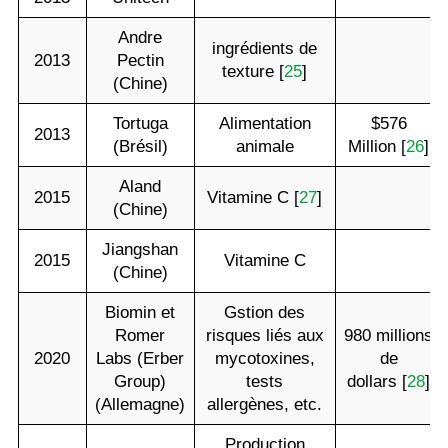
Andre
ingrédients de
2013
Pectin
texture [
25
]
(Chine)
Tortuga
Alimentation
$576
2013
(Brésil)
animale
Million [
26
]
Aland
2015
Vitamine C [
27
]
(Chine)
Jiangshan
2015
Vitamine C
(Chine)
Biomin et
Gstion des
Romer
risques liés aux
980 millions
2020
Labs (Erber
mycotoxines,
de
Group)
tests
dollars [
28
]
(Allemagne)
allergènes, etc.
Production