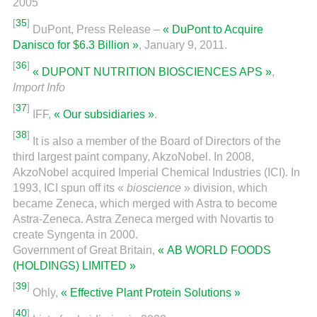
2005
[
35
]
DuPont, Press Release –
« DuPont to Acquire
Danisco for $6.3 Billion »
, January 9, 2011.
[
36
]
« DUPONT NUTRITION BIOSCIENCES APS »
,
Import Info
[
37
]
IFF,
« Our subsidiaries »
.
[
38
]
It is also a member of the Board of Directors of the
third largest paint company, AkzoNobel. In 2008,
AkzoNobel acquired Imperial Chemical Industries (ICI). In
1993, ICI spun off its «
bioscience
» division, which
became Zeneca, which merged with Astra to become
Astra-Zeneca. Astra Zeneca merged with Novartis to
create Syngenta in 2000.
Government of Great Britain,
« AB WORLD FOODS
(HOLDINGS) LIMITED »
[
39
]
Ohly,
« Effective Plant Protein Solutions »
[
40
]