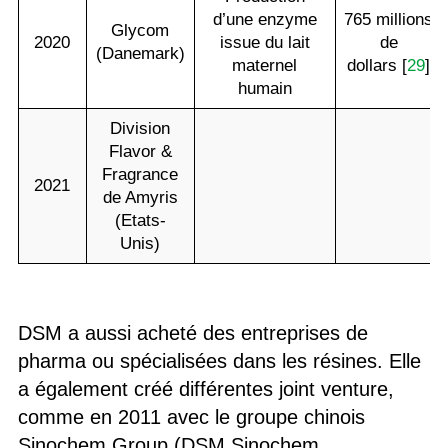
d’une enzyme
765 millions
Glycom
2020
issue du lait
de
(Danemark)
maternel
dollars [
29
]
humain
Division
Flavor &
Fragrance
2021
de Amyris
(Etats-
Unis)
DSM a aussi acheté des entreprises de
pharma ou spécialisées dans les résines. Elle
a également créé différentes joint venture,
comme en 2011 avec le groupe chinois
Sinochem Group (DSM Sinochem