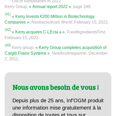
List of subsidiaries in 2022 :
Kerry Group,
« Annual report 2022 »
, page 249.
[
41
]
« Kerry Invests €200 Million in Biotechnology
Companies »
,
Neutraceuticals World
, February 15, 2022.
[
42
]
« Kerry acquires C-LEcta a »
,
FoodIngredientsFirst
,
February 15, 2022.
[
43
]
Kerry group,
« Kerry Group completes acquisition of
Cargill Flavor Systems »
,
Newfoodmagazine
, December
2, 2011.
Nous avons besoin de vous !
Depuis plus de 25 ans, Inf’OGM produit
une information mise gratuitement à la
disposition de toutes et tous sur