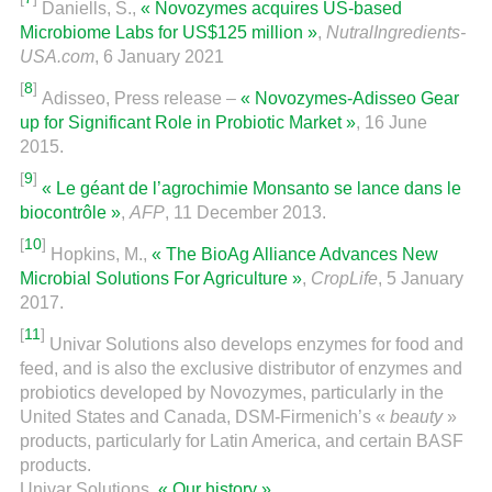
Daniells, S.,
« Novozymes acquires US-based
Microbiome Labs for US$125 million »
,
NutralIngredients-
USA.com
, 6 January 2021
[
8
]
Adisseo, Press release –
« Novozymes-Adisseo Gear
up for Significant Role in Probiotic Market »
, 16 June
2015.
[
9
]
« Le géant de l’agrochimie Monsanto se lance dans le
biocontrôle »
,
AFP
, 11 December 2013.
[
10
]
Hopkins, M.,
« The BioAg Alliance Advances New
Microbial Solutions For Agriculture »
,
CropLife
, 5 January
2017.
[
11
]
Univar Solutions also develops enzymes for food and
feed, and is also the exclusive distributor of enzymes and
probiotics developed by Novozymes, particularly in the
United States and Canada, DSM-Firmenich’s «
beauty
»
products, particularly for Latin America, and certain BASF
products.
Univar Solutions,
« Our history »
.