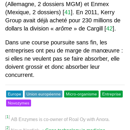
(Allemagne, 2 dossiers MGM) et Enmex
(Mexique, 2 dossiers) [
41
]. En 2011, Kerry
Group avait déjà acheté pour 230 millions de
dollars la division «
arôme
» de Cargill [
42
].
Dans une course poursuite sans fin, les
entreprises ont peu de marge de manœuvre :
si elles ne veulent pas se faire absorber, elle
doivent grossir et donc absorber leur
concurrent.
Europe
Union européenne
Micro-organisme
Entreprise
Novozymes
[
1
]
AB Enzymes is co-owner of Roal Oy with Anora.
[
2
]