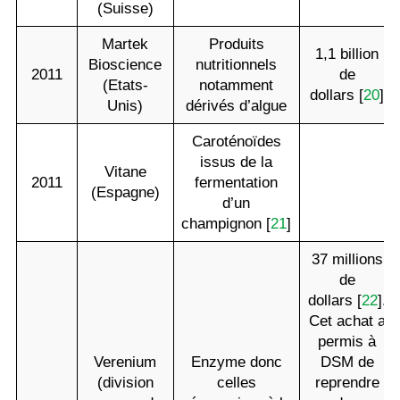
(Suisse)
Martek
Produits
1,1 billion
Bioscience
nutritionnels
2011
de
(Etats-
notamment
dollars [
20
]
Unis)
dérivés d’algue
Caroténoïdes
issus de la
Vitane
2011
fermentation
(Espagne)
d’un
champignon [
21
]
37 millions
de
dollars [
22
].
Cet achat a
permis à
Verenium
Enzyme donc
DSM de
(division
celles
reprendre