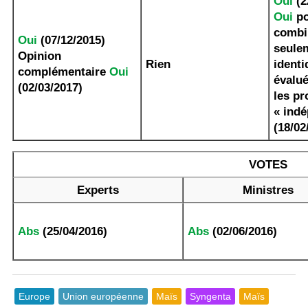
Oui
(2
Oui
po
combi
Oui
(07/12/2015)
seule
Opinion
Rien
identi
complémentaire
Oui
évalué
(02/03/2017)
les pr
« indé
(18/02
VOTES
Experts
Ministres
Abs
(25/04/2016)
Abs
(02/06/2016)
Europe
Union européenne
Maïs
Syngenta
Maïs