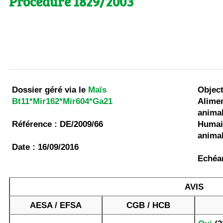
Procédure 1829/2003
Dossier géré via le
Maïs
Object
Bt11*Mir162*Mir604*Ga21
Alimen
animal
Référence : DE/2009/66
Humain
anima
Date : 16/09/2016
Echéan
AVIS
AESA / EFSA
CGB / HCB