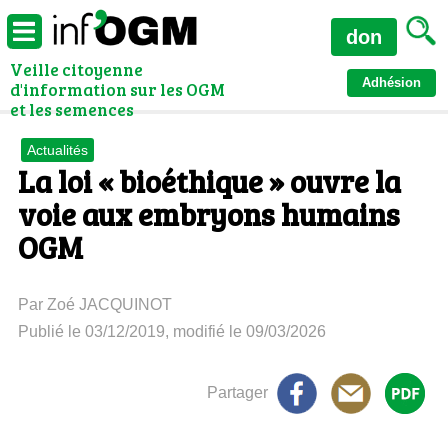
don
Veille citoyenne
Adhésion
d'information sur les OGM
et les semences
Actualités
La loi « bioéthique » ouvre la
voie aux embryons humains
OGM
Par Zoé JACQUINOT
Publié le 03/12/2019, modifié le 09/03/2026
Partager