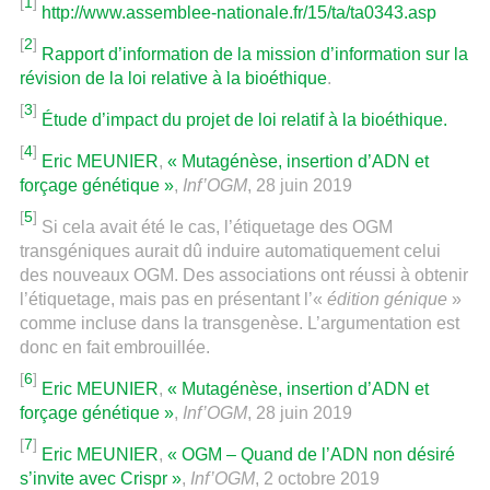
[
1
]
http://www.assemblee-nationale.fr/15/ta/ta0343.asp
[
2
]
Rapport d’information de la mission d’information sur la
révision de la loi relative à la bioéthique
.
[
3
]
Étude d’impact du projet de loi relatif à la bioéthique.
[
4
]
Eric MEUNIER
,
« Mutagénèse, insertion d’ADN et
forçage génétique »
,
Inf’OGM
, 28 juin 2019
[
5
]
Si cela avait été le cas, l’étiquetage des OGM
transgéniques aurait dû induire automatiquement celui
des nouveaux OGM. Des associations ont réussi à obtenir
l’étiquetage, mais pas en présentant l’«
édition génique
»
comme incluse dans la transgenèse. L’argumentation est
donc en fait embrouillée.
[
6
]
Eric MEUNIER
,
« Mutagénèse, insertion d’ADN et
forçage génétique »
,
Inf’OGM
, 28 juin 2019
[
7
]
Eric MEUNIER
,
« OGM – Quand de l’ADN non désiré
s’invite avec Crispr »
,
Inf’OGM
, 2 octobre 2019