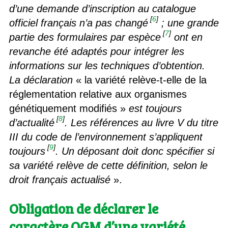
d’une demande d’inscription au catalogue
[
6
]
officiel français n’a pas changé
; une grande
[
7
]
partie des formulaires par espèce
ont en
revanche été adaptés pour intégrer les
informations sur les techniques d’obtention.
La déclaration
« la variété relève-t-elle de la
réglementation relative aux organismes
génétiquement modifiés »
est toujours
[
8
]
d’actualité
. Les références au livre V du titre
III du code de l’environnement s’appliquent
[
9
]
toujours
. Un déposant doit donc spécifier si
sa variété relève de cette définition, selon le
droit français actualisé
».
Obligation de déclarer le
caractère OGM d’une variété