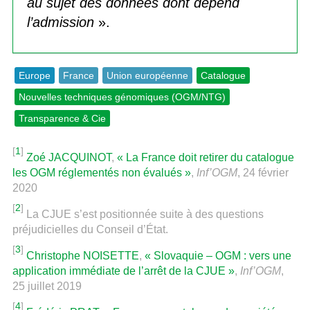
au sujet des données dont dépend
l’admission
».
Europe
France
Union européenne
Catalogue
Nouvelles techniques génomiques (OGM/NTG)
Transparence & Cie
[
1
]
Zoé JACQUINOT
,
« La France doit retirer du catalogue
les OGM réglementés non évalués »
,
Inf’OGM
, 24 février
2020
[
2
]
La CJUE s’est positionnée suite à des questions
préjudicielles du Conseil d’État.
[
3
]
Christophe NOISETTE
,
« Slovaquie – OGM : vers une
application immédiate de l’arrêt de la CJUE »
,
Inf’OGM
,
25 juillet 2019
[
4
]