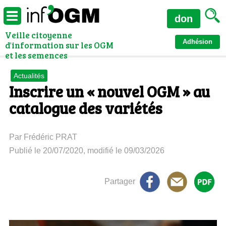
don
Veille citoyenne
Adhésion
d'information sur les OGM
et les semences
Actualités
Inscrire un « nouvel OGM » au
catalogue des variétés
Par Frédéric PRAT
Publié le 20/07/2020, modifié le 09/03/2026
Partager