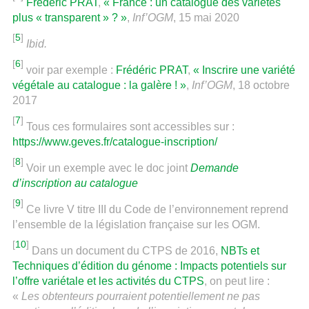
Frédéric PRAT
,
« France : un catalogue des variétés
plus « transparent » ? »
,
Inf’OGM
, 15 mai 2020
[
5
]
Ibid.
[
6
]
voir par exemple :
Frédéric PRAT
,
« Inscrire une variété
végétale au catalogue : la galère ! »
,
Inf’OGM
, 18 octobre
2017
[
7
]
Tous ces formulaires sont accessibles sur :
https://www.geves.fr/catalogue-inscription/
[
8
]
Voir un exemple avec le doc joint
Demande
d’inscription au catalogue
[
9
]
Ce livre V titre III du Code de l’environnement reprend
l’ensemble de la législation française sur les OGM.
[
10
]
Dans un document du CTPS de 2016,
NBTs et
Techniques d’édition du génome : Impacts potentiels sur
l’offre variétale et les activités du CTPS
, on peut lire :
«
Les obtenteurs pourraient potentiellement ne pas