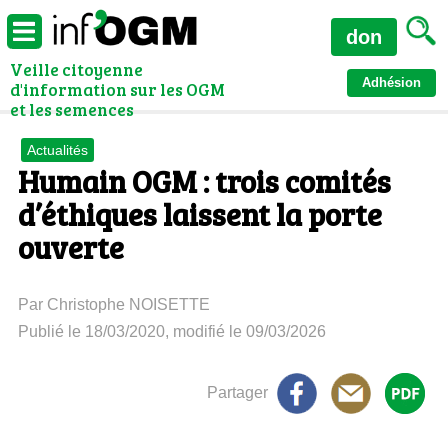
don
Veille citoyenne
Adhésion
d'information sur les OGM
et les semences
Actualités
Humain OGM : trois comités
d’éthiques laissent la porte
ouverte
Par Christophe NOISETTE
Publié le 18/03/2020, modifié le 09/03/2026
Partager