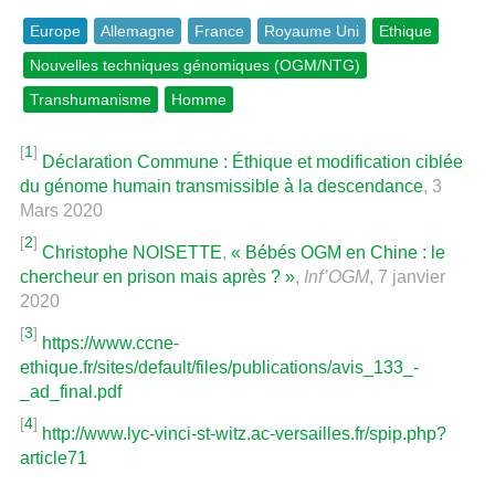
Europe
Allemagne
France
Royaume Uni
Ethique
Nouvelles techniques génomiques (OGM/NTG)
Transhumanisme
Homme
[
1
]
Déclaration Commune : Éthique et modification ciblée
du génome humain transmissible à la descendance
, 3
Mars 2020
[
2
]
Christophe NOISETTE
,
« Bébés OGM en Chine : le
chercheur en prison mais après ? »
,
Inf’OGM
, 7 janvier
2020
[
3
]
https://www.ccne-
ethique.fr/sites/default/files/publications/avis_133_-
_ad_final.pdf
[
4
]
http://www.lyc-vinci-st-witz.ac-versailles.fr/spip.php?
article71