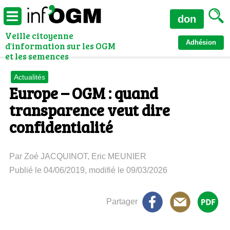
don
Veille citoyenne
Adhésion
d'information sur les OGM
et les semences
Actualités
Europe – OGM : quand
transparence veut dire
confidentialité
Par Zoé JACQUINOT, Eric MEUNIER
Publié le 04/06/2019, modifié le 09/03/2026
Partager