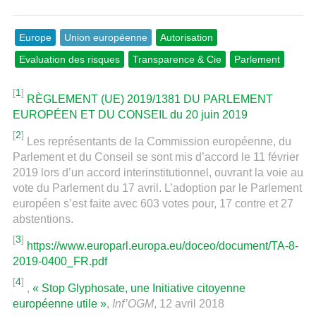
Europe
Union européenne
Autorisation
Evaluation des risques
Transparence & Cie
Parlement
[
1
]
RÈGLEMENT (UE) 2019/1381 DU PARLEMENT
EUROPÉEN ET DU CONSEIL du 20 juin 2019
[
2
]
Les représentants de la Commission européenne, du
Parlement et du Conseil se sont mis d’accord le 11 février
2019 lors d’un accord interinstitutionnel, ouvrant la voie au
vote du Parlement du 17 avril. L’adoption par le Parlement
européen s’est faite avec 603 votes pour, 17 contre et 27
abstentions.
[
3
]
https://www.europarl.europa.eu/doceo/document/TA-8-
2019-0400_FR.pdf
[
4
]
,
« Stop Glyphosate, une Initiative citoyenne
européenne utile »
,
Inf’OGM
, 12 avril 2018