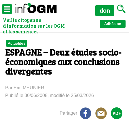
don
Veille citoyenne
Adhésion
d'information sur les OGM
et les semences
Actualités
ESPAGNE – Deux études socio-
économiques aux conclusions
divergentes
Par Eric MEUNIER
Publié le 30/06/2008, modifié le 25/03/2026
Partager