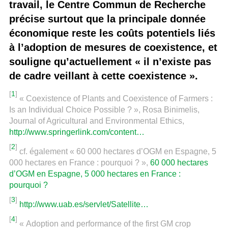
travail, le Centre Commun de Recherche
précise surtout que la principale donnée
économique reste les coûts potentiels liés
à l’adoption de mesures de coexistence, et
souligne qu’actuellement « il n’existe pas
de cadre veillant à cette coexistence ».
[
1
]
« Coexistence of Plants and Coexistence of Farmers :
Is an Individual Choice Possible ? », Rosa Binimelis,
Journal of Agricultural and Environmental Ethics,
http://www.springerlink.com/content…
[
2
]
cf. également « 60 000 hectares d’OGM en Espagne, 5
000 hectares en France : pourquoi ? »,
60 000 hectares
d’OGM en Espagne, 5 000 hectares en France :
pourquoi ?
[
3
]
http://www.uab.es/servlet/Satellite…
[
4
]
« Adoption and performance of the first GM crop