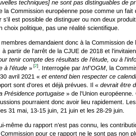
velles techniques] ne sont pas distinguables de pr
ue la Commission européenne pose comme un fait ce
r s’il est possible de distinguer ou non deux produi
 choix politique, pas une réalité scientifique.
 membres demandaient donc à la Commission de lui
partir de l’arrêt de la CJUE de 2018 et l’invitaie
our tenir compte des résultats de l’étude, ou à l’i
[
2
]
 à l’étude
»
. Interrogée par
Inf’OGM
, la Commi
 30 avril 2021 «
et entend bien respecter ce calendr
ort sont d’ores et déjà prévues. Il «
devrait être 
 la Présidence portugaise
» de l’Union européenne. 
cussions pourraient donc avoir lieu rapidement. Le
s 31 mai, 13-15 juin, 21 juin et les 28-29 juin.
lui-même du rapport n’est pas connu, les contributi
Commission pour ce rapport ne le sont pas non plu