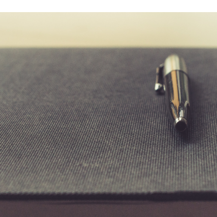
 brevets sur le vivant
y a semence…. et semence
ls sont les avantages et les inconvénients des OGM ?