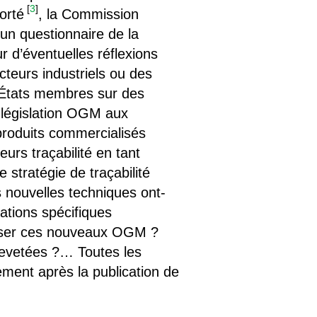
[
3
]
orté
, la Commission
un questionnaire de la
r d’éventuelles réflexions
cteurs industriels ou des
 États membres sur des
r législation OGM aux
produits commercialisés
rs traçabilité en tant
stratégie de traçabilité
s nouvelles techniques ont-
mations spécifiques
tiliser ces nouveaux OGM ?
brevetées ?… Toutes les
ment après la publication de