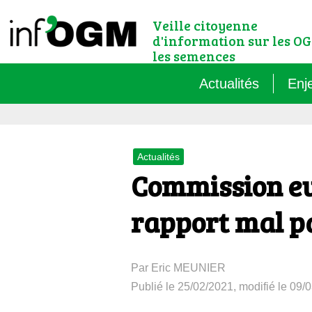
Veille citoyenne
d'information sur les OG
les semences
Actualités
Enj
Qu’
Actualités
Règ
Commission eu
Le 
rapport mal p
Que
Par Eric MEUNIER
Que
Publié le 25/02/2021, modifié le 09/