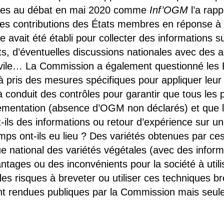
iques au débat en mai 2020 comme
Inf’OGM
l’a rapp
es contributions des États membres en réponse à 
avait été établi pour collecter des informations su
s, d’éventuelles discussions nationales avec des a
 civile… La Commission a également questionné les
éjà pris des mesures spécifiques pour appliquer leu
conduit des contrôles pour garantir que tous les 
ementation (absence d’OGM non déclarés) et que leu
ls des informations ou retour d’expérience sur une 
mps ont-ils eu lieu ? Des variétés obtenues par ce
gue national des variétés végétales (avec des infor
avantages ou des inconvénients pour la société à u
des risques à breveter ou utiliser ces techniques 
ont rendues publiques par la Commission mais seule