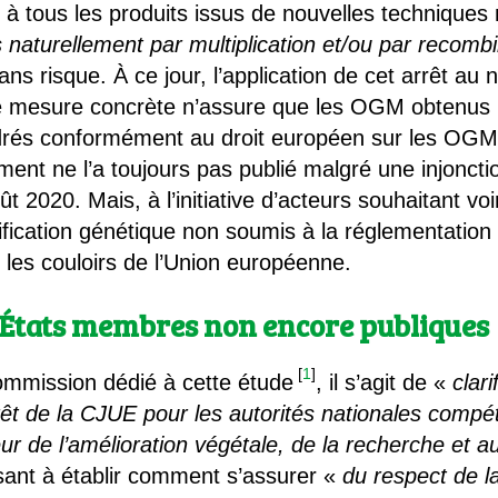
e à tous les produits issus de nouvelles technique
 naturellement par multiplication et/ou par recomb
 sans risque. À ce jour, l’application de cet arrêt au
ne mesure concrète n’assure que les OGM obtenus 
rés conformément au droit européen sur les OGM.
ent ne l’a toujours pas publié malgré une injonctio
ût 2020. Mais, à l’initiative d’acteurs souhaitant vo
fication génétique non soumis à la réglementation
s les couloirs de l’Union européenne.
s États membres non encore publiques
[
1
]
Commission dédié à cette étude
, il s’agit de «
clar
êt de la CJUE pour les autorités nationales compét
eur de l’amélioration végétale, de la recherche et a
isant à établir comment s’assurer «
du respect de la