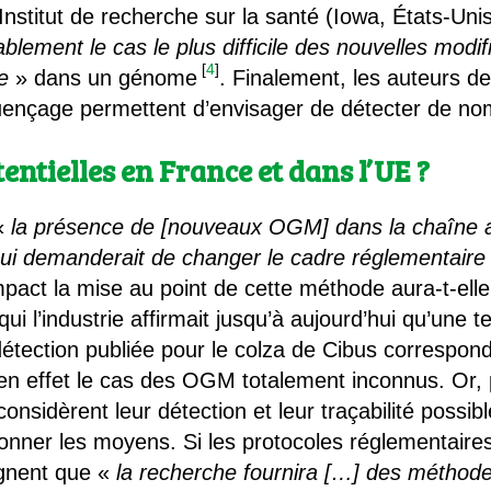
nstitut de recherche sur la santé (Iowa, États-Unis)
blement le cas le plus difficile des nouvelles modifi
[
4
]
e
» dans un génome
. Finalement, les auteurs de 
quençage permettent d’envisager de détecter de 
entielles en France et dans l’UE ?
 «
la présence de [nouveaux OGM] dans la chaîne 
ui demanderait de changer le cadre réglementair
impact la mise au point de cette méthode aura-t-elle
i l’industrie affirmait jusqu’à aujourd’hui qu’une te
détection publiée pour le colza de Cibus correspo
e en effet le cas des OGM totalement inconnus. Or,
sidèrent leur détection et leur traçabilité possibl
nner les moyens. Si les protocoles réglementaire
ignent que «
la recherche fournira […] des méthode