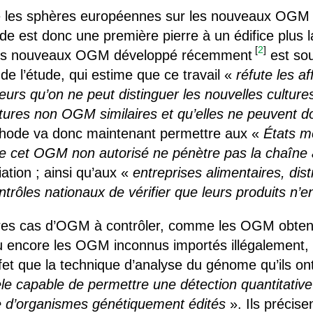
te les sphères européennes sur les nouveaux OGM 
de est donc une première pierre à un édifice plus 
[
2
]
é des nouveaux OGM développé récemment
est so
e l’étude, qui estime que ce travail «
réfute les a
ateurs qu’on ne peut distinguer les nouvelles cultu
tures non OGM similaires et qu’elles ne peuvent d
thode va donc maintenant permettre aux «
États m
ue cet OGM non autorisé ne pénètre pas la chaîne
iation ; ainsi qu’aux «
entreprises alimentaires, dis
ontrôles nationaux de vérifier que leurs produits n’
tres cas d’OGM à contrôler, comme les OGM obtenu
u encore les OGM inconnus importés illégalement, l
ffet que la technique d’analyse du génome qu’ils on
le capable de permettre une détection quantitativ
e d’organismes génétiquement édités
». Ils précisen