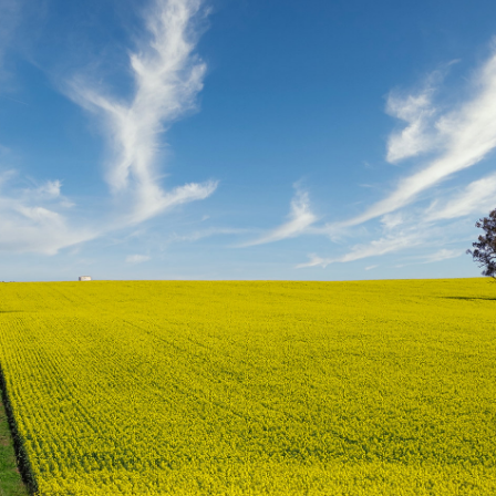
 brevets sur le vivant
y a semence…. et semence
ls sont les avantages et les inconvénients des OGM ?