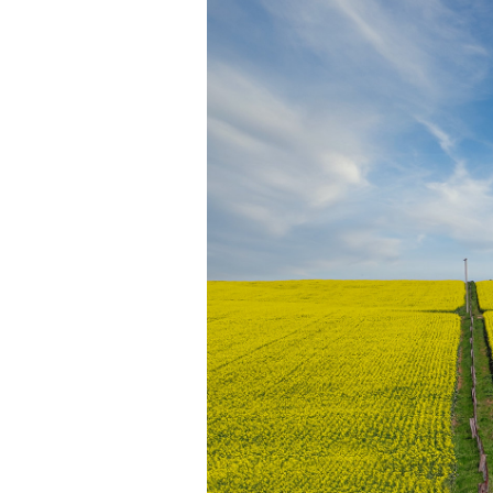
Les
Il 
Que