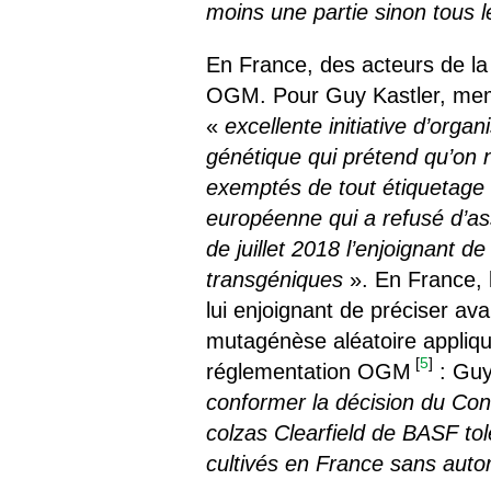
moins une partie sinon tous 
En France, des acteurs de la s
OGM. Pour Guy Kastler, memb
«
excellente initiative d’orga
génétique qui prétend qu’on 
exemptés de tout étiquetage
européenne qui a refusé d’ass
de juillet 2018 l’enjoignan
transgéniques
». En France, 
lui enjoignant de préciser av
mutagénèse aléatoire appliqu
[
5
]
réglementation OGM
: Guy
conformer la décision du Cons
colzas Clearfield de BASF tol
cultivés en France sans auto