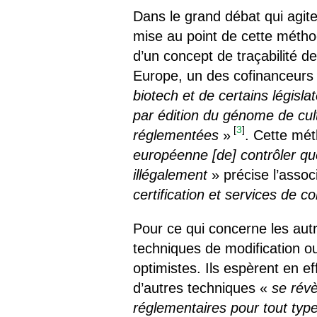
Dans le grand débat qui agi
mise au point de cette métho
d’un concept de traçabilit
Europe, un des cofinanceurs d
biotech et de certains législ
par édition du génome de cul
[
3
]
réglementées
»
. Cette mé
européenne [de] contrôler q
illégalement
» précise l’assoc
certification et services de c
Pour ce qui concerne les au
techniques de modification o
optimistes. Ils espèrent en e
d’autres techniques «
se révè
réglementaires pour tout typ