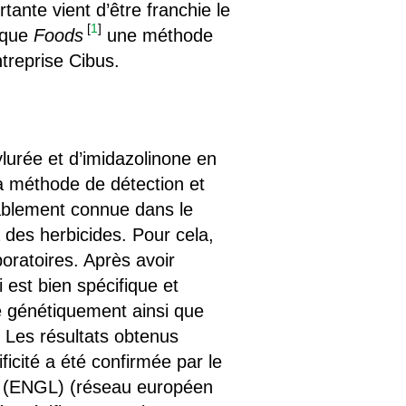
tante vient d’être franchie le
[
1
]
fique
Foods
une méthode
ntreprise Cibus.
ylurée et d’imidazolinone en
a méthode de détection et
lablement connue dans le
 des herbicides. Pour cela,
oratoires. Après avoir
i est bien spécifique et
ié génétiquement ainsi que
. Les résultats obtenus
icité a été confirmée par le
e (ENGL) (réseau européen