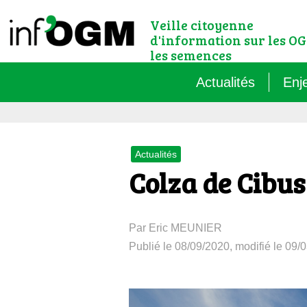
Veille citoyenne
d'information sur les OG
les semences
Actualités
Enj
Qu’
Actualités
Règ
Colza de Cibus
Le 
Par Eric MEUNIER
Que
Publié le 08/09/2020, modifié le 09/
Que