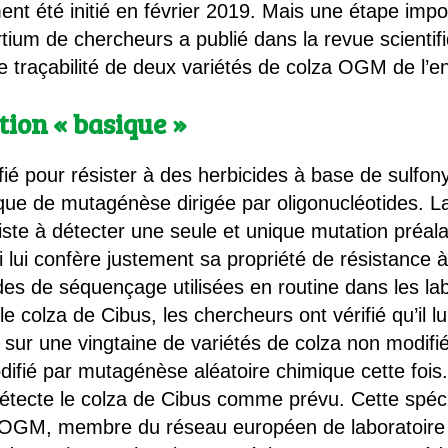
ent été initié en février 2019. Mais une étape impor
tium de chercheurs a publié dans la revue scienti
de traçabilité de deux variétés de colza OGM de l’e
tion « basique »
ié pour résister à des herbicides à base de sulfon
ique de mutagénèse dirigée par oligonucléotides. L
siste à détecter une seule et unique mutation préa
 lui confère justement sa propriété de résistance à
es de séquençage utilisées en routine dans les lab
 colza de Cibus, les chercheurs ont vérifié qu’il lu
isé sur une vingtaine de variétés de colza non modif
difié par mutagénèse aléatoire chimique cette fois
tecte le colza de Cibus comme prévu. Cette spécif
les OGM, membre du réseau européen de laboratoir