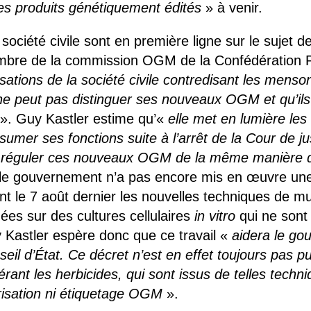
les produits génétiquement édités
» à venir.
ociété civile sont en première ligne sur le sujet d
re de la commission OGM de la Confédération Pa
nisations de la société civile contredisant les menso
ne peut pas distinguer ses nouveaux OGM et qu’ils
». Guy Kastler estime qu’«
elle met en lumière le
umer ses fonctions suite à l’arrêt de la Cour de j
t de réguler ces nouveaux OGM de la même manière
le gouvernement n’a pas encore mis en œuvre une 
ant le 7 août dernier les nouvelles techniques de m
ées sur des cultures cellulaires
in vitro
qui ne sont
 Kastler espère donc que ce travail «
aidera le go
eil d’État. Ce décret n’est en effet toujours pas 
érant les herbicides, qui sont issus de telles techn
risation ni étiquetage OGM
».