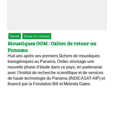
 brevets sur le vivant
y a semence…. et semence
ls sont les avantages et les inconvénients des OGM ?
Santé
Essai en champ
Moustiques OGM : Oxitec de retour au
Panama
Huit ans après ses premiers lâchers de moustiques
transgéniques au Panama, Oxitec envisage une
nouvelle phase d’étude dans ce pays, en partenariat
avec l’Institut de recherche scientifique et de services
de haute technologie du Panama (INDICASAT-AIP) et
financé par la Fondation Bill et Melinda Gates.