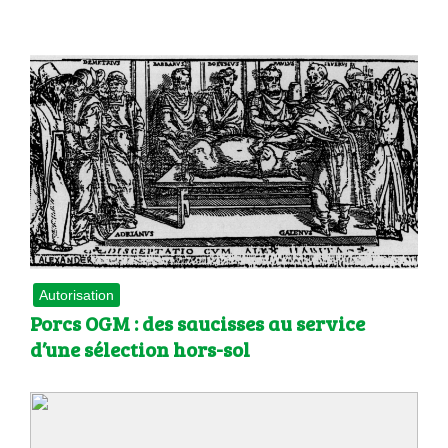
Autorisation
Porcs OGM : des saucisses au service
d’une sélection hors-sol