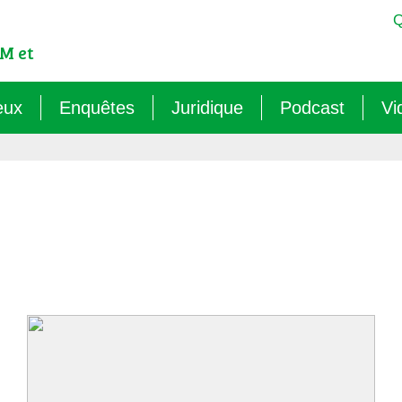
Q
M et
eux
Enquêtes
Juridique
Podcast
Vi
est-ce qu’un OGM ?
Sémantique : les mots sens dessus dessous (
Veille juridique
OMG ! Décodons
lementation internationale des OGM
Agritech : nouvelle dépendance pour les paysa
Chantiers législatifs en cours
Raconte-moi au
cadre réglementaire européen des OGM
Les micro-organismes OGM : l’offensive caché
Quelles procédures de « discus
ls sont les risques des OGM pour l’environnement ?
Le mirage du biocontrôle (2024)
ls sont les risques des OGM pour la santé ?
Les vaccins « biotechnologiques » (2022/26)