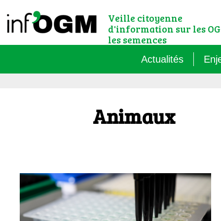
Veille citoyenne
d'information sur les OG
les semences
Actualités
Enj
Qu’
Animaux
Règ
Le 
Que
Que