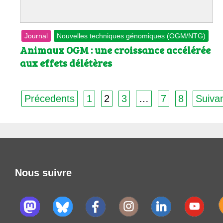
Journal
Nouvelles techniques génomiques (OGM/NTG)
Animaux OGM : une croissance accélérée
aux effets délétères
Précedents
1
2
3
…
7
8
Suiva
Nous suivre