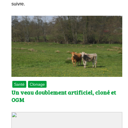
suivre.
Santé
Clonage
Un veau doublement artificiel, cloné et
OGM