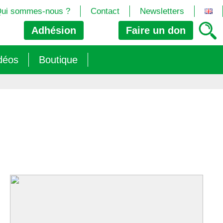
ui sommes-nous ?
Contact
Newsletters
Adhésion
Faire un
don
déos
Boutique
2024/25)
 les biotech
ns (2025)
 (OGM, Brevets, DSI, semences, Biotech…)
trement les OGM
e (2023/26)
sions » s’imposent aux législateurs européens ?