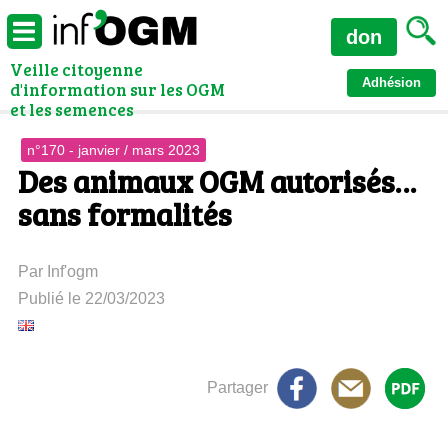
don
Veille citoyenne
Adhésion
d'information sur les OGM
et les semences
n°170 - janvier / mars 2023
Des animaux OGM autorisés…
sans formalités
Par Inf'ogm
Publié le 22/03/2023
Partager