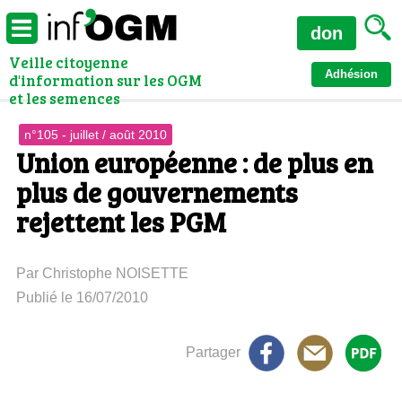
don
Veille citoyenne
Adhésion
d'information sur les OGM
et les semences
n°105 - juillet / août 2010
Union européenne : de plus en
plus de gouvernements
rejettent les PGM
Par Christophe NOISETTE
Publié le 16/07/2010
Partager