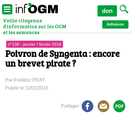
don
Veille citoyenne
Adhésion
d'information sur les OGM
et les semences
n°138 - janvier / février 2016
Poivron de Syngenta : encore
un brevet pirate ?
Par Frédéric PRAT
Publié le 11/01/2016
Partager