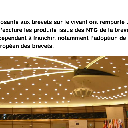
 brevets sur le vivant
y a semence…. et semence
osants aux brevets sur le vivant ont remporté 
’exclure les produits issus des NTG de la breve
ls sont les avantages et les inconvénients des OGM ?
cependant à franchir, notamment l’adoption de 
uropéen des brevets.