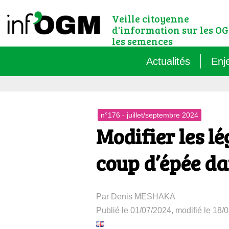
Veille citoyenne
d'information sur les OG
les semences
Actualités
Enj
Qu’
n°176 - juillet/septembre 2024
Règ
Modifier les lé
Le 
coup d’épée da
Que
Par Denis MESHAKA
Que
Publié le 01/07/2024, modifié le 18/