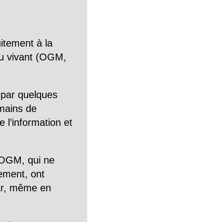
itement à la
n du vivant (OGM,
 par quelques
mains de
 l’information et
OGM, qui ne
tement, ont
Car, même en