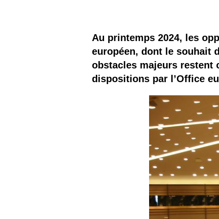
Les
Il 
Au printemps 2024, les opp
européen, dont le souhait d
Que
obstacles majeurs restent 
dispositions par l’Office e