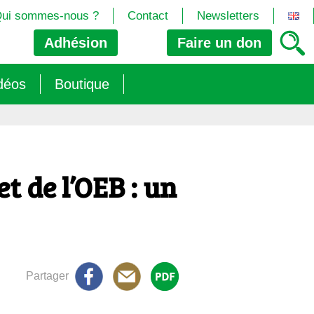
ui sommes-nous ?
Contact
Newsletters
Adhésion
Faire un
don
déos
Boutique
2024/25)
 les biotech
ns (2025)
 (OGM, Brevets, DSI, semences, Biotech…)
trement les OGM
et de l’OEB : un
e (2023/26)
sions » s’imposent aux législateurs européens ?
Partager