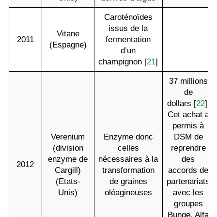
Caroténoïdes
issus de la
Vitane
2011
fermentation
(Espagne)
d’un
champignon [
21
]
37 millions
de
dollars [
22
].
Cet achat a
permis à
Verenium
Enzyme donc
DSM de
(division
celles
reprendre
enzyme de
nécessaires à la
des
2012
Cargill)
transformation
accords de
(Etats-
de graines
partenariats
Unis)
oléagineuses
avec les
groupes
Bunge, Alfa