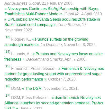
AgriBusiness Global
, 21 February 2006.
« Novozymes Continues BioAg Partnership with Bayer,
Establishes Multi-Partner Model »
,
CropLife
, 4 April 2019.
« UPL subsidiary Advanta Seeds acquires 20% stake in
Brazil-based seed company »
,
Zone Bourse
, 17
November 2022
[
13
]
Floquet, K.,
« Puratos surfeits on the growing
sourdough market »
,
La Dépêche
, November 8, 2022.
[
14
]
Launois, A.,
« Puratos and Novozymes focus on cake
freshness »
,
Backerty and Snacks
, April 7 2008.
[
15
]
Firmenich, Press release –
« Firmenich & Novozymes
partner for great-tasting yogurt with unprecedented sugar
reduction performance »
, October 7, 2020.
[
16
]
DSM,
« The DSM
, November 21, 2021.
[
17
]
DSM, Press Release –
« dsm-firmenich-Novozymes
Alliance launches its second-generation protease, ProAct
360™ »
, June 7, 2021.