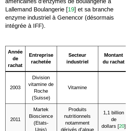
américaines d’enzymes de boulangerie à
Lallemand Boulangerie [
19
] et sa branche
enzyme industriel à Genencor (désormais
intégrée à IFF).
‍Année
Entreprise
Secteur
Montant
de
rachetée
industriel
du rachat
rachat
Division
vitamine de
2003
Vitamine
Roche
(Suisse)
Martek
Produits
1,1 billion
Bioscience
nutritionnels
2011
de
(Etats-
notamment
dollars [
20
]
Unis)
dérivés d’algue