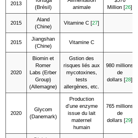
Tortuga
Alimentation
$576
2013
(Brésil)
animale
Million [
26
]
Aland
2015
Vitamine C [
27
]
(Chine)
Jiangshan
2015
Vitamine C
(Chine)
Biomin et
Gstion des
Romer
risques liés aux
980 millions
2020
Labs (Erber
mycotoxines,
de
Group)
tests
dollars [
28
]
(Allemagne)
allergènes, etc.
Production
d’une enzyme
765 millions
Glycom
2020
issue du lait
de
(Danemark)
maternel
dollars [
29
]
humain