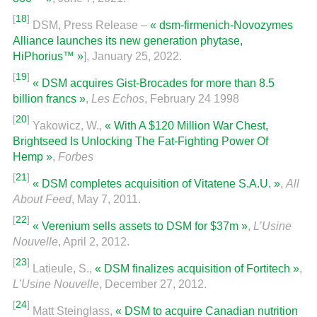
[
18
]
DSM, Press Release –
« dsm-firmenich-Novozymes
Alliance launches its new generation phytase,
HiPhorius™ »
], January 25, 2022.
[
19
]
« DSM acquires Gist-Brocades for more than 8.5
billion francs »
,
Les Echos
, February 24 1998
[
20
]
Yakowicz, W.,
« With A $120 Million War Chest,
Brightseed Is Unlocking The Fat-Fighting Power Of
Hemp »
,
Forbes
[
21
]
« DSM completes acquisition of Vitatene S.A.U. »
,
All
About Feed
, May 7, 2011.
[
22
]
« Verenium sells assets to DSM for $37m »
,
L’Usine
Nouvelle
, April 2, 2012.
[
23
]
Latieule, S.,
« DSM finalizes acquisition of Fortitech »
,
L’Usine Nouvelle
, December 27, 2012.
[
24
]
Matt Steinglass,
« DSM to acquire Canadian nutrition