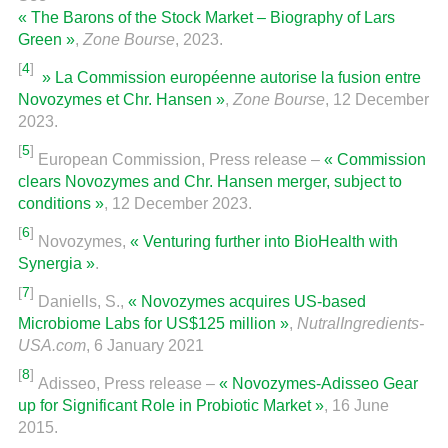
« The Barons of the Stock Market – Biography of Lars
Green »
,
Zone Bourse
, 2023.
[
4
]
» La Commission européenne autorise la fusion entre
Novozymes et Chr. Hansen »
,
Zone Bourse
, 12 December
2023.
[
5
]
European Commission, Press release –
« Commission
clears Novozymes and Chr. Hansen merger, subject to
conditions »
, 12 December 2023.
[
6
]
Novozymes,
« Venturing further into BioHealth with
Synergia »
.
[
7
]
Daniells, S.,
« Novozymes acquires US-based
Microbiome Labs for US$125 million »
,
NutralIngredients-
USA.com
, 6 January 2021
[
8
]
Adisseo, Press release –
« Novozymes-Adisseo Gear
up for Significant Role in Probiotic Market »
, 16 June
2015.