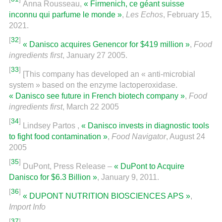
Anna Rousseau,
« Firmenich, ce géant suisse
inconnu qui parfume le monde »
,
Les Echos
, February 15,
2021.
[
32
]
« Danisco acquires Genencor for $419 million »
,
Food
ingredients first
, January 27 2005.
[
33
]
[This company has developed an « anti-microbial
system » based on the enzyme lactoperoxidase.
« Danisco see future in French biotech company »
,
Food
ingredients first
, March 22 2005
[
34
]
Lindsey Partos ,
« Danisco invests in diagnostic tools
to fight food contamination »
,
Food Navigator
, August 24
2005
[
35
]
DuPont, Press Release –
« DuPont to Acquire
Danisco for $6.3 Billion »
, January 9, 2011.
[
36
]
« DUPONT NUTRITION BIOSCIENCES APS »
,
Import Info
[
37
]