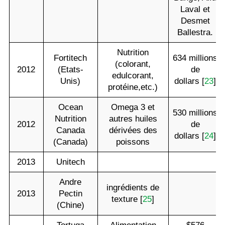
Laval et
Desmet
Ballestra.
Nutrition
Fortitech
634 millions
(colorant,
2012
(Etats-
de
edulcorant,
Unis)
dollars [
23
]
protéine,etc.)
Ocean
Omega 3 et
530 millions
Nutrition
autres huiles
2012
de
Canada
dérivées des
dollars [
24
]
(Canada)
poissons
2013
Unitech
Andre
ingrédients de
2013
Pectin
texture [
25
]
(Chine)