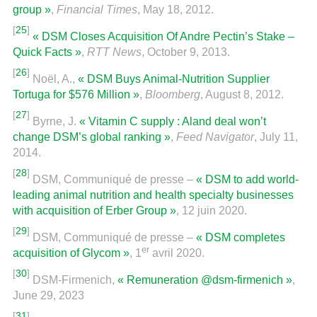
group »
,
Financial Times
, May 18, 2012.
[
25
]
« DSM Closes Acquisition Of Andre Pectin’s Stake –
Quick Facts »
,
RTT News
, October 9, 2013.
[
26
]
Noël, A.,
« DSM Buys Animal-Nutrition Supplier
Tortuga for $576 Million »
,
Bloomberg
, August 8, 2012.
[
27
]
Byrne, J.
« Vitamin C supply : Aland deal won’t
change DSM’s global ranking »
,
Feed Navigator
, July 11,
2014.
[
28
]
DSM, Communiqué de presse –
« DSM to add world-
leading animal nutrition and health specialty businesses
with acquisition of Erber Group »
, 12 juin 2020.
[
29
]
DSM, Communiqué de presse –
« DSM completes
er
acquisition of Glycom »
, 1
avril 2020.
[
30
]
DSM-Firmenich,
« Remuneration @dsm-firmenich »
,
June 29, 2023
[
31
]