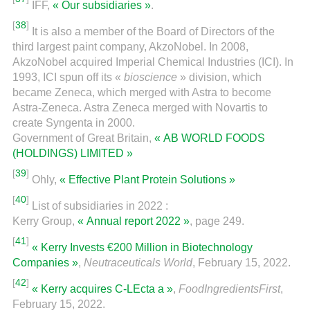
IFF,
« Our subsidiaries »
.
[
38
]
It is also a member of the Board of Directors of the
third largest paint company, AkzoNobel. In 2008,
AkzoNobel acquired Imperial Chemical Industries (ICI). In
1993, ICI spun off its «
bioscience
» division, which
became Zeneca, which merged with Astra to become
Astra-Zeneca. Astra Zeneca merged with Novartis to
create Syngenta in 2000.
Government of Great Britain,
« AB WORLD FOODS
(HOLDINGS) LIMITED »
[
39
]
Ohly,
« Effective Plant Protein Solutions »
[
40
]
List of subsidiaries in 2022 :
Kerry Group,
« Annual report 2022 »
, page 249.
[
41
]
« Kerry Invests €200 Million in Biotechnology
Companies »
,
Neutraceuticals World
, February 15, 2022.
[
42
]
« Kerry acquires C-LEcta a »
,
FoodIngredientsFirst
,
February 15, 2022.