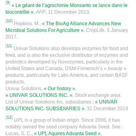
[
9
]
« Le géant de l’agrochimie Monsanto se lance dans le
biocontrôle »
,
AFP
, 11 December 2013.
[
10
]
Hopkins, M.,
« The BioAg Alliance Advances New
Microbial Solutions For Agriculture »
,
CropLife
, 5 January
2017.
[
11
]
Univar Solutions also develops enzymes for food and
feed, and is also the exclusive distributor of enzymes and
probiotics developed by Novozymes, particularly in the
United States and Canada, DSM-Firmenich’s «
beauty
»
products, particularly for Latin America, and certain BASF
products.
Univar Solutions,
« Our history »
.
« UNIVAR SOLUTIONS INC. »
,
Stock exchange area
.
List of Univar Solutions Inc. subsidiaries :
« UNIVAR
SOLUTIONS INC. SUBSIDIARIES »
, 31 December 2019
[
12
]
UPL is a group of Indian origin. Since 2006, it has
notably owned the seed company Advanta Seed. See :
Lucas, S. C.,
« UPL Aquires Advanta Seed »
,