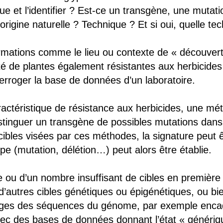
ique et l’identifier ? Est-ce un transgène, une mutat
’origine naturelle ? Technique ? Et si oui, quelle te
ormations comme le lieu ou contexte de « découverte
té de plantes également résistantes aux herbicides a
erroger la base de données d’un laboratoire.
aractéristique de résistance aux herbicides, une 
stinguer un transgène de possibles mutations dan
bles visées par ces méthodes, la signature peut ê
pe (mutation, délétion…) peut alors être établie.
 ou d’un nombre insuffisant de cibles en première 
d’autres cibles génétiques ou épigénétiques, ou bi
rges des séquences du génome, par exemple encadr
c des bases de données donnant l’état « génériq