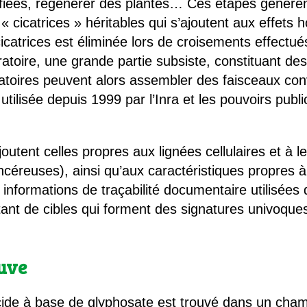
difiées, régénérer des plantes… Ces étapes génère
« cicatrices » héritables qui s’ajoutent aux effets h
catrices est éliminée lors de croisements effectués
ratoire, une grande partie subsiste, constituant de
ratoires peuvent alors assembler des faisceaux co
 utilisée depuis 1999 par l’Inra et les pouvoirs pu
joutent celles propres aux lignées cellulaires et à l
ancéreuses), ainsi qu’aux caractéristiques propres
s informations de traçabilité documentaire utilisées
utant de cibles qui forment des signatures univoqu
euve
icide à base de glyphosate est trouvé dans un ch