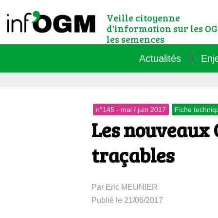
Veille citoyenne
d'information sur les OG
les semences
Actualités
Enj
Qu’
n°145 - mai / juin 2017
Fiche techniqu
Règ
Les nouveaux O
Le 
traçables
Que
Par Eric MEUNIER
Que
Publié le 21/06/2017