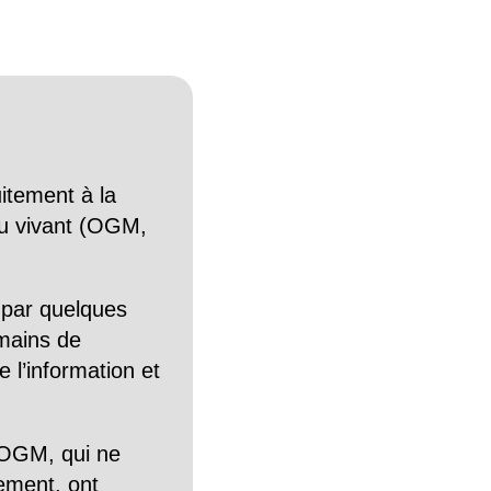
itement à la
n du vivant (OGM,
 par quelques
mains de
 l’information et
OGM, qui ne
tement, ont