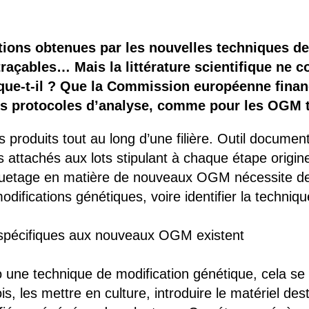
 brevets sur le vivant
y a semence…. et semence
ations obtenues par les nouvelles techniques d
raçables… Mais la littérature scientifique ne c
ls sont les avantages et les inconvénients des OGM ?
que-t-il ? Que la Commission européenne finan
les protocoles d’analyse, comme pour les OGM 
es produits tout au long d’une filière. Outil docume
ts attachés aux lots stipulant à chaque étape origine
tiquetage en matière de nouveaux OGM nécessite de 
odifications génétiques, voire identifier la technique
 spécifiques aux nouveaux OGM existent
 une technique de modification génétique, cela se f
is, les mettre en culture, introduire le matériel des