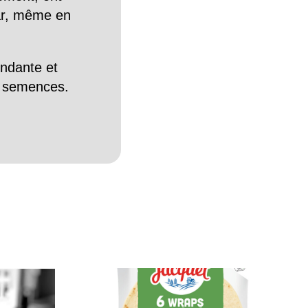
Car, même en
endante et
es semences.