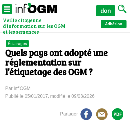
don
Veille citoyenne
Adhésion
d'information sur les OGM
et les semences
Éclairages
Quels pays ont adopté une
réglementation sur
l’étiquetage des OGM ?
Par Inf’OGM
Publié le 05/01/2017, modifié le 09/03/2026
Partager