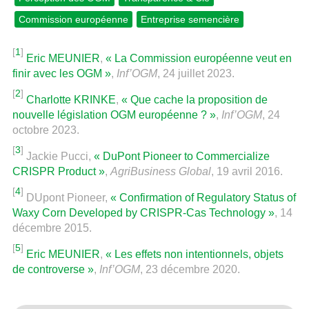
Commission européenne
Entreprise semencière
[
1
]
Eric MEUNIER
,
« La Commission européenne veut en
finir avec les OGM »
,
Inf’OGM
, 24 juillet 2023.
[
2
]
Charlotte KRINKE
,
« Que cache la proposition de
nouvelle législation OGM européenne ? »
,
Inf’OGM
, 24
octobre 2023.
[
3
]
Jackie Pucci,
« DuPont Pioneer to Commercialize
CRISPR Product »
,
AgriBusiness Global
, 19 avril 2016.
[
4
]
DUpont Pioneer,
« Confirmation of Regulatory Status of
Waxy Corn Developed by CRISPR-Cas Technology »
, 14
décembre 2015.
[
5
]
Eric MEUNIER
,
« Les effets non intentionnels, objets
de controverse »
,
Inf’OGM
, 23 décembre 2020.