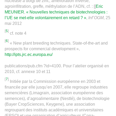
nucléase à doigt de zinc, amélioration inverse,
agroinfiltration, greffe, méthylation de l’ADN, cf. : [[
Eric
MEUNIER
,
« Nouvelles techniques de biotechnologies :
l’UE se met-elle volontairement en retard ? »
,
Inf’OGM
, 25
mai 2012
[
5
]
cf. note 4
[
6
]
« New plant breeding techniques. State-of-the-art and
prospects for commercial development »,
http://ipts.jrc.ec.europa.eu/
publications/pub.cfm ?id=4100. Pour l’atelier organisé en
2010, cf. annexe 10 et 11
[
7
]
Initiée par la Commission européenne en 2003 et
financée par elle jusqu’en 2007, elle regroupe industries
semencières (Limagrain, association européenne des
semences), d’agroalimentaire (Nestlé), de biotechnologie
(Bayer CropSciences, Keygene), une association
regroupant des instituts académiques et universitaires
(EPSO) et une organisation d’agriculteurs (Copa-