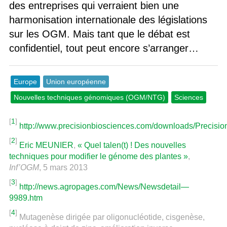
des entreprises qui verraient bien une
harmonisation internationale des législations
sur les OGM. Mais tant que le débat est
confidentiel, tout peut encore s’arranger…
Europe
Union européenne
Nouvelles techniques génomiques (OGM/NTG)
Sciences
[
1
]
http://www.precisionbiosciences.com/downloads/Precisi
[
2
]
Eric MEUNIER
,
« Quel talen(t) ! Des nouvelles
techniques pour modifier le génome des plantes »
,
Inf’OGM
, 5 mars 2013
[
3
]
http://news.agropages.com/News/Newsdetail—
9989.htm
[
4
]
Mutagenèse dirigée par oligonucléotide, cisgenèse,