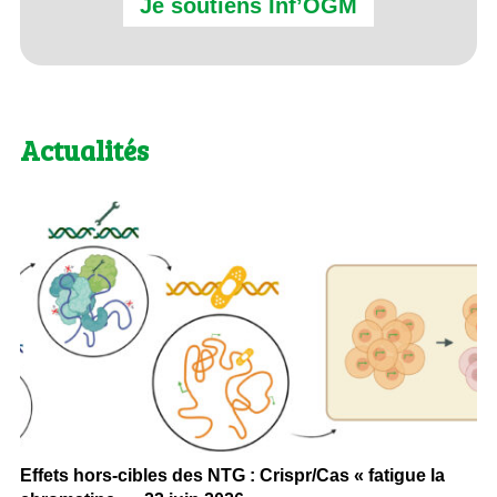
Je soutiens Inf’OGM
Actualités
Effets hors-cibles des NTG : Crispr/Cas « fatigue la