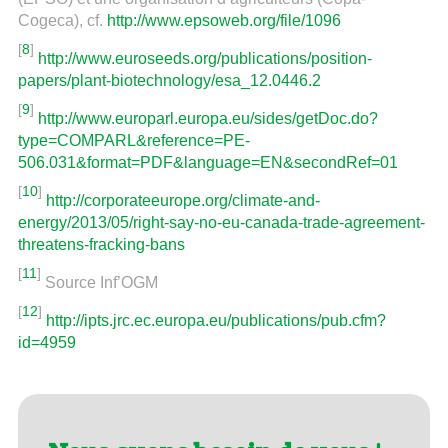
Cogeca), cf.
http://www.epsoweb.org/file/1096
[
8
]
http://www.euroseeds.org/publications/position-
papers/plant-biotechnology/esa_12.0446.2
[
9
]
http://www.europarl.europa.eu/sides/getDoc.do?
type=COMPARL&reference=PE-
506.031&format=PDF&language=EN&secondRef=01
[
10
]
http://corporateeurope.org/climate-and-
energy/2013/05/right-say-no-eu-canada-trade-agreement-
threatens-fracking-bans
[
11
]
Source Inf’OGM
[
12
]
http://ipts.jrc.ec.europa.eu/publications/pub.cfm?
id=4959