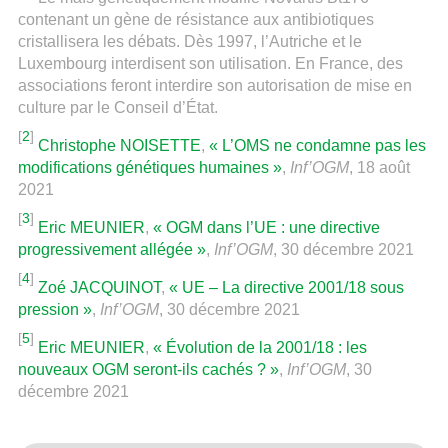
contenant un gène de résistance aux antibiotiques
cristallisera les débats. Dès 1997, l’Autriche et le
Luxembourg interdisent son utilisation. En France, des
associations feront interdire son autorisation de mise en
culture par le Conseil d’État.
[
2
]
Christophe NOISETTE
,
« L’OMS ne condamne pas les
modifications génétiques humaines »
,
Inf’OGM
, 18 août
2021
[
3
]
Eric MEUNIER
,
« OGM dans l’UE : une directive
progressivement allégée »
,
Inf’OGM
, 30 décembre 2021
[
4
]
Zoé JACQUINOT
,
« UE – La directive 2001/18 sous
pression »
,
Inf’OGM
, 30 décembre 2021
[
5
]
Eric MEUNIER
,
« Évolution de la 2001/18 : les
nouveaux OGM seront-ils cachés ? »
,
Inf’OGM
, 30
décembre 2021