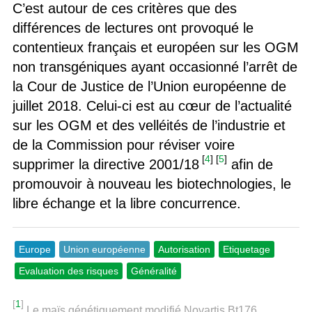
C’est autour de ces critères que des
différences de lectures ont provoqué le
contentieux français et européen sur les OGM
non transgéniques ayant occasionné l’arrêt de
la Cour de Justice de l’Union européenne de
juillet 2018. Celui-ci est au cœur de l’actualité
sur les OGM et des velléités de l’industrie et
de la Commission pour réviser voire
[
4
]
[
5
]
supprimer la directive 2001/18
afin de
promouvoir à nouveau les biotechnologies, le
libre échange et la libre concurrence.
Europe
Union européenne
Autorisation
Etiquetage
Evaluation des risques
Généralité
[
1
]
Le maïs génétiquement modifié Novartis Bt176