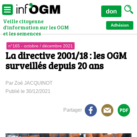
don
Veille citoyenne
Adhésion
d'information sur les OGM
et les semences
n°165 - octobre / décembre 2021
La directive 2001/18 : les OGM
surveillés depuis 20 ans
Par Zoé JACQUINOT
Publié le 30/12/2021
Partager