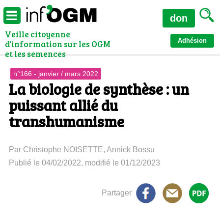
don
Veille citoyenne
Adhésion
d'information sur les OGM
et les semences
n°166 - janvier / mars 2022
La biologie de synthèse : un
puissant allié du
transhumanisme
Par Christophe NOISETTE, Annick Bossu
Publié le 04/02/2022, modifié le 01/12/2023
Partager