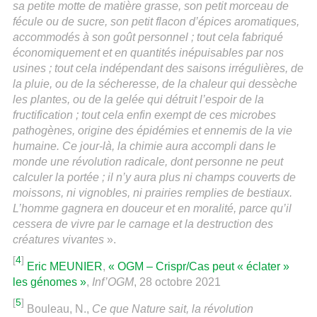
sa petite motte de matière grasse, son petit morceau de
fécule ou de sucre, son petit flacon d’épices aromatiques,
accommodés à son goût personnel ; tout cela fabriqué
économiquement et en quantités inépuisables par nos
usines ; tout cela indépendant des saisons irrégulières, de
la pluie, ou de la sécheresse, de la chaleur qui dessèche
les plantes, ou de la gelée qui détruit l’espoir de la
fructification ; tout cela enfin exempt de ces microbes
pathogènes, origine des épidémies et ennemis de la vie
humaine. Ce jour-là, la chimie aura accompli dans le
monde une révolution radicale, dont personne ne peut
calculer la portée ; il n’y aura plus ni champs couverts de
moissons, ni vignobles, ni prairies remplies de bestiaux.
L’homme gagnera en douceur et en moralité, parce qu’il
cessera de vivre par le carnage et la destruction des
créatures vivantes
».
[
4
]
Eric MEUNIER
,
« OGM – Crispr/Cas peut « éclater »
les génomes »
,
Inf’OGM
, 28 octobre 2021
[
5
]
Bouleau, N.,
Ce que Nature sait, la révolution