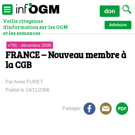
don
Veille citoyenne
Adhésion
d'information sur les OGM
et les semences
n°81 - décembre 2006
FRANCE – Nouveau membre à
la CGB
Par Anne FURET
Publié le 24/11/2006
Partager