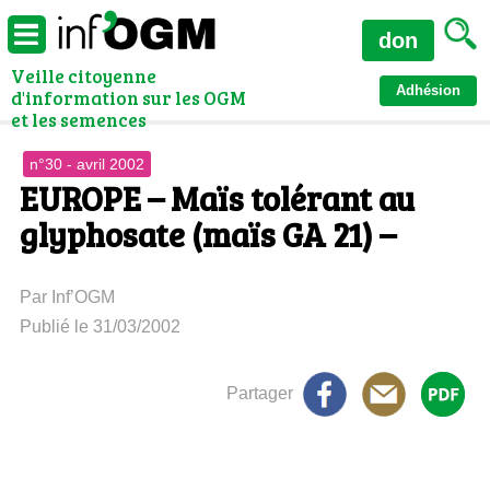
don
Veille citoyenne
Adhésion
d'information sur les OGM
et les semences
n°30 - avril 2002
EUROPE – Maïs tolérant au
glyphosate (maïs GA 21) –
Par Inf’OGM
Publié le 31/03/2002
Partager