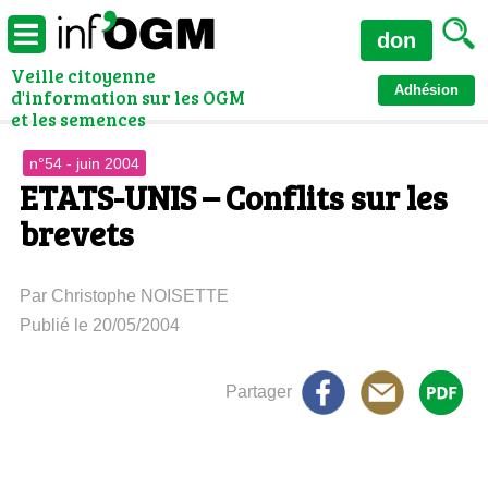
don
Veille citoyenne
Adhésion
d'information sur les OGM
et les semences
n°54 - juin 2004
ETATS-UNIS – Conflits sur les
brevets
Par Christophe NOISETTE
Publié le 20/05/2004
Partager