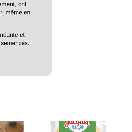
tement, ont
Car, même en
endante et
es semences.