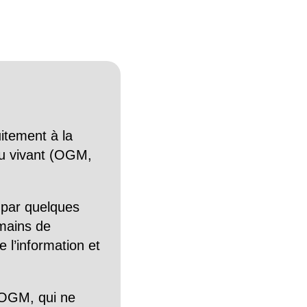
itement à la
n du vivant (OGM,
 par quelques
mains de
 l’information et
OGM, qui ne