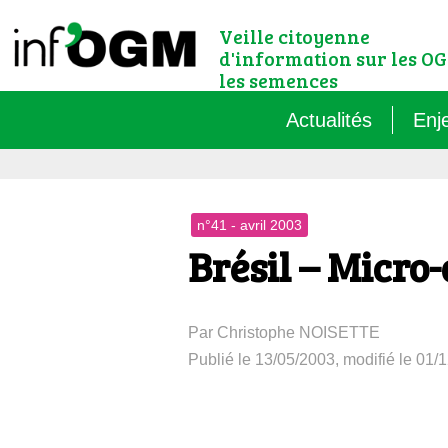
Veille citoyenne
d'information sur les OG
les semences
Actualités
Enj
Qu’
n°41 - avril 2003
Règ
Brésil – Micro
Le 
Par Christophe NOISETTE
Que
Publié le 13/05/2003, modifié le 01/
Que