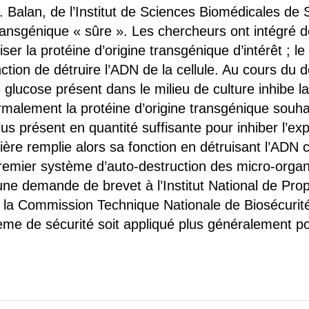
 brevets sur le vivant
 Balan, de l’Institut de Sciences Biomédicales de S
ransgénique « sûre ». Les chercheurs ont intégré d
y a semence…. et semence
ser la protéine d’origine transgénique d’intérêt ; le
ction de détruire l’ADN de la cellule. Au cours du
ls sont les avantages et les inconvénients des OGM ?
le glucose présent dans le milieu de culture inhibe 
malement la protéine d’origine transgénique souhai
lus présent en quantité suffisante pour inhiber l’ex
ière remplie alors sa fonction en détruisant l’ADN ce
 premier système d’auto-destruction des micro-org
e demande de brevet à l’Institut National de Propri
la Commission Technique Nationale de Biosécurité
e de sécurité soit appliqué plus généralement po