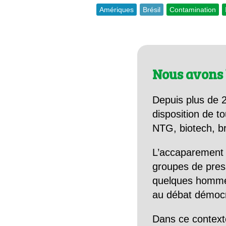
Amériques
Brésil
Contamination
Nous avons 
Depuis plus de 2
disposition de to
NTG, biotech, br
L’accaparement 
groupes de pres
quelques hommes 
au débat démocra
Dans ce context